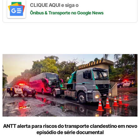
CLIQUE AQUI e siga o
Ônibus & Transporte
no Google News
Digite
aqui
o
seu
e-
mail
ANTT alerta para riscos do transporte clandestino em novo
episódio de série documental