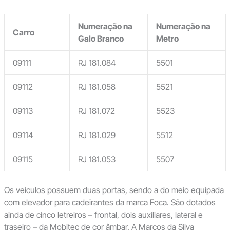
Numeração na
Numeração na
Carro
Galo Branco
Metro
09111
RJ 181.084
5501
09112
RJ 181.058
5521
09113
RJ 181.072
5523
09114
RJ 181.029
5512
09115
RJ 181.053
5507
Os veículos possuem duas portas, sendo a do meio equipada
com elevador para cadeirantes da marca Foca. São dotados
ainda de cinco letreiros – frontal, dois auxiliares, lateral e
traseiro – da Mobitec de cor âmbar. A Marcos da Silva