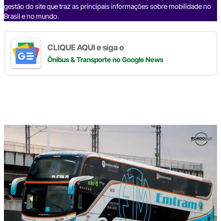
gestão do site que traz as principais informações sobre mobilidade no
Brasil e no mundo.
CLIQUE AQUI e siga o
Ônibus & Transporte
no Google News
Digite
aqui
o
seu
e-
mail