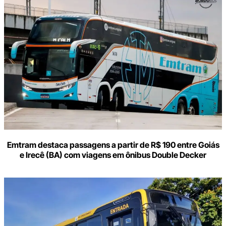
aqui
o
seu
e-
mail
Emtram destaca passagens a partir de R$ 190 entre Goiás
e Irecê (BA) com viagens em ônibus Double Decker