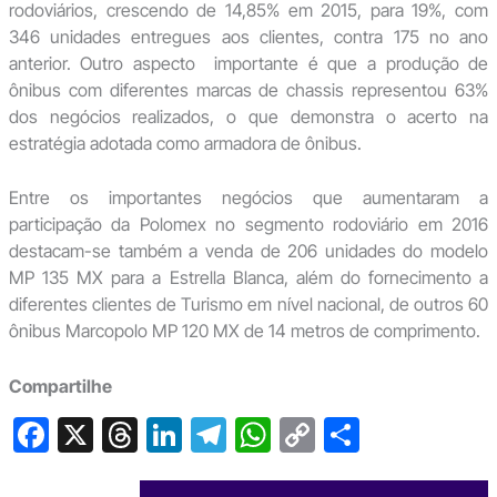
rodoviários, crescendo de 14,85% em 2015, para 19%, com
346 unidades entregues aos clientes, contra 175 no ano
anterior. Outro aspecto importante é que a produção de
ônibus com diferentes marcas de chassis representou 63%
dos negócios realizados, o que demonstra o acerto na
estratégia adotada como armadora de ônibus.
Entre os importantes negócios que aumentaram a
participação da Polomex no segmento rodoviário em 2016
destacam-se também a venda de 206 unidades do modelo
MP 135 MX para a Estrella Blanca, além do fornecimento a
diferentes clientes de Turismo em nível nacional, de outros 60
ônibus Marcopolo MP 120 MX de 14 metros de comprimento.
Compartilhe
F
X
T
Li
T
W
C
S
a
hr
n
el
h
o
h