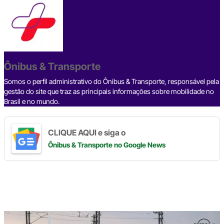
c
e
ke
e
at
p
ar
e
a
dI
gr
s
y
e
b
d
n
a
A
Li
o
s
m
p
n
o
p
k
Ônibus & Transporte
k
Somos o perfil administrativo do Ônibus & Transporte, responsável pela
gestão do site que traz as principais informações sobre mobilidade no
Brasil e no mundo.
CLIQUE AQUI e siga o
Ônibus & Transporte
no Google News
Digite