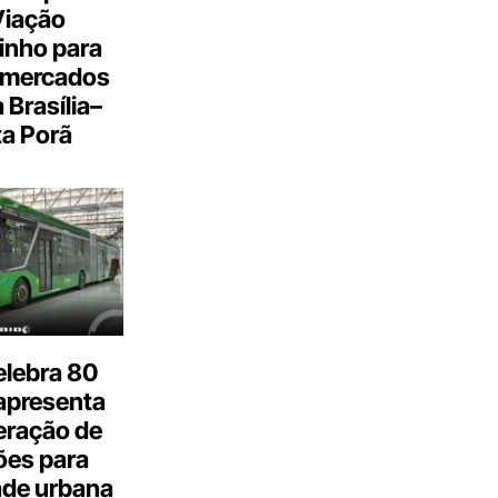
Viação
inho para
 mercados
a Brasília–
a Porã
elebra 80
apresenta
eração de
ões para
ade urbana