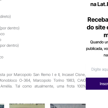
na Lat
direto)
Receba
do site
(por dentro)
nco
m
o
Quando um
por dentro)
publicada, v
na
co
sta por Marcopolo San Remo I e II, Incasel Cisne,
onobloco O-364, Marcopolo Torino 1983, CAIO
Insc
 Amélia. Tal como atualmente, uma frota 100%