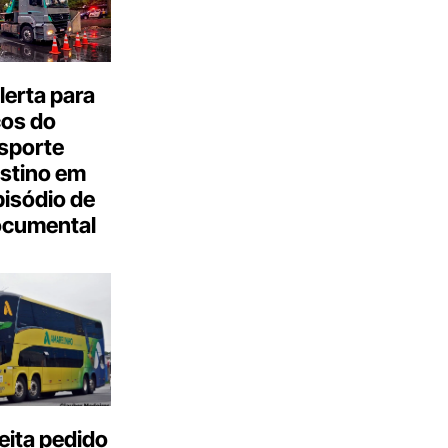
erta para
cos do
sporte
stino em
isódio de
ocumental
eita pedido