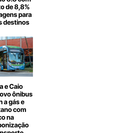
o de 8,8%
agens para
s destinos
a e Caio
ovo ônibus
 a gás e
tano com
co na
bonização
ansporte