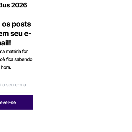
.Bus 2026
 os posts
 em seu e-
ail!
a matéria for
ocê fica sabendo
 hora.
rever-se