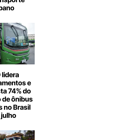
bano
lidera
amentos e
ta 74% do
 de ônibus
s no Brasil
julho