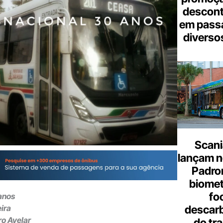
descont
em pass
diverso
Scani
lançam n
Padron
biome
fo
anos
descar
eira
ro Avelar
do tr