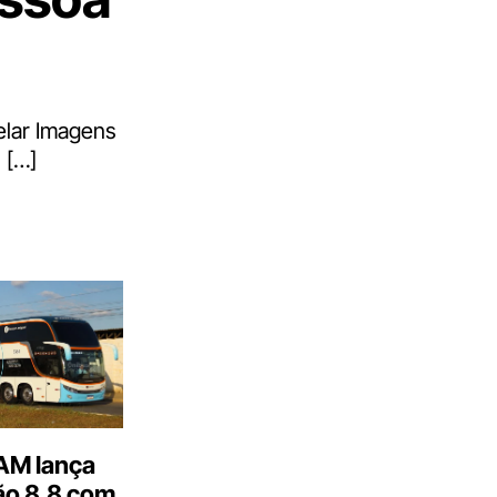
elar Imagens
 […]
M lança
o 8.8 com