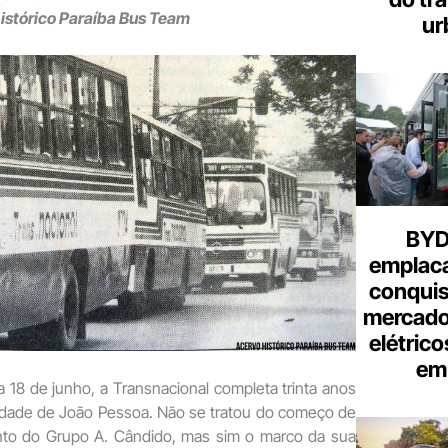
stórico Paraí
ba Bus Team
ur
BYD 
emplac
conquis
mercado
elétrico
em 
 18 de junho, a Transnacional completa trinta anos
cidade de João Pessoa. Não se tratou do começo de
o do Grupo A. Cândido, mas sim o marco da sua