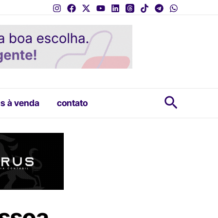
Pesquis
s à venda
contato
essoa