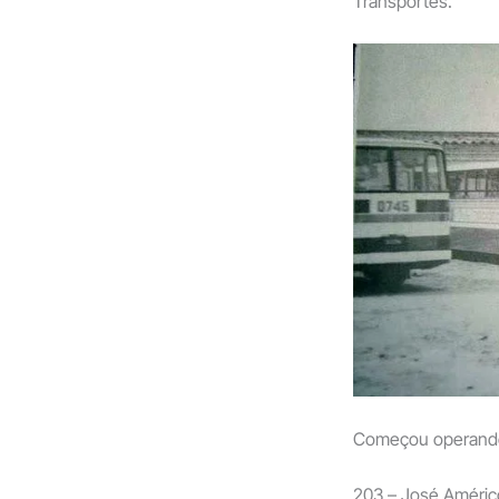
Transportes.
Começou operando 
203 – José Améric