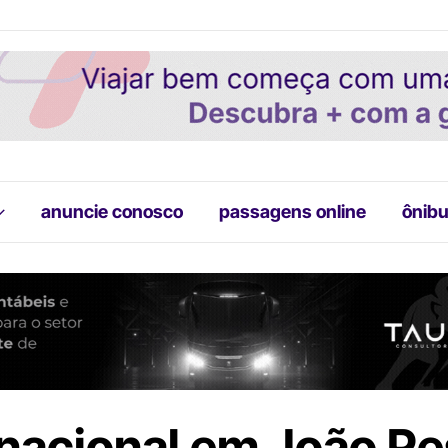
anuncie conosco
passagens online
ônibu
nacional em João P