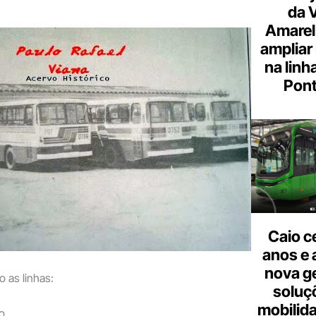
da 
Amarel
ampliar
na linh
Pont
Caio c
anos e 
nova g
as linhas:
soluç
mobilid
o