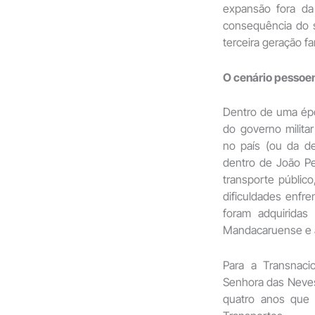
expansão fora da
consequência do s
terceira geração fam
O cenário pessoen
Dentro de uma épo
do governo militar
no país (ou da de
dentro de João P
transporte públic
dificuldades enfr
foram adquiridas
Mandacaruense e a
Para a Transnaci
Senhora das Neves,
quatro anos que 