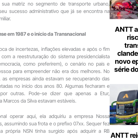
 sua matriz no segmento de transporte urbano,
eu sucesso administrativo que já se encontra na
iliar.
ANTT al
se em 1987 e o início da Transnacional
ris
tran
ca de incertezas, inflações elevadas e após o fim
clande
 com a reestruturação do sistema presidencialista
novo ep
mocracia, como preferirem), o cenário no país e
série d
essoa para empreender não era dos melhores. No
o, as empresas ainda estavam se recuperando das
entadas no início dos anos 80. Algumas fecharam e
 por outras. Pode-se dizer que apenas a Etur,
 Marcos da Silva estavam estáveis.
onal operar aqui, ela adquiriu a empresa Nossa
 assumindo sua frota e o prefixo 07xx. Sequer fez
a própria NSN tinha surgido após adquirir a RB
ANTT rej