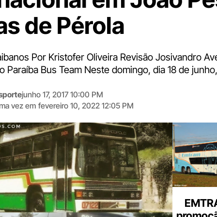
as de Pérola
ibanos Por Kristofer Oliveira Revisão Josivandro Av
co Paraíba Bus Team Neste domingo, dia 18 de junho,
sporte
junho 17, 2017 10:00 PM
tima vez em
fevereiro 10, 2022 12:05 PM
Digite
aqui
o
seu
e-
mail
EMTRA
promoçã