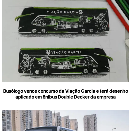
Digite
aqui
o
seu
e-
mail
Busólogo vence concurso da Viação Garcia e terá desenho
aplicado em ônibus Double Decker da empresa