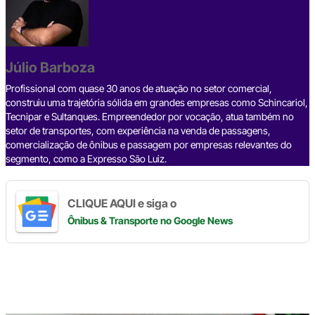
e
a
dI
gr
s
y
e
b
d
n
a
A
Li
o
s
m
p
n
o
p
k
Júlio Barboza
k
Profissional com quase 30 anos de atuação no setor comercial,
construiu uma trajetória sólida em grandes empresas como Schincariol,
Tecnipar e Sultanques. Empreendedor por vocação, atua também no
setor de transportes, com experiência na venda de passagens,
comercialização de ônibus e passagem por empresas relevantes do
segmento, como a Expresso São Luiz.
CLIQUE AQUI e siga o
Ônibus & Transporte
no Google News