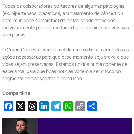
Todos os colaboradores portadores de algumas patologias
(ex: hipertensos, diabéticos, em tratamento de câncer) ou
com imunidade comprometida, estão sendo atendidos
individualmente para serem tomadas as medidas preventivas
adequadas.
O Grupo Caio está comprometido em colaborar com todas as
ações necessárias para que esse momento seja breve e que
vidas sejam preservadas. Estamos unidos numa corrente de
esperança, para que boas notícias voltem a ser o foco do
segmento de transportes e do mundo. “
Compartilhe
F
X
T
Li
T
W
C
S
a
hr
n
el
h
o
h
c
e
ke
e
at
p
ar