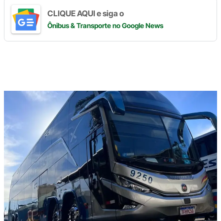
CLIQUE AQUI e siga o
Ônibus & Transporte
no Google News
Digite
aqui
o
seu
e-
mail