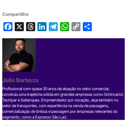
Compartilhe
F
X
T
Li
T
W
C
S
a
hr
n
el
h
o
h
c
e
ke
e
at
p
ar
e
a
dI
gr
s
y
e
b
d
n
a
A
Li
o
s
m
p
n
o
p
k
Júlio Barboza
k
Profissional com quase 30 anos de atuação no setor comercial,
construiu uma trajetória sólida em grandes empresas como Schincariol,
Tecnipar e Sultanques. Empreendedor por vocação, atua também no
setor de transportes, com experiência na venda de passagens,
comercialização de ônibus e passagem por empresas relevantes do
segmento, como a Expresso São Luiz.