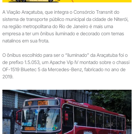
A Viação Araçatuba, que integra o Consórcio Transnit do
sistema de transporte público municipal da cidade de Niterói,
na região metropolitana do Rio de Janeiro é mais uma
empresa a ter um ônibus iluminado e decorado com temas
natalinos em sua frota.
O ônibus escolhido para ser o “iluminado” da Araçatuba foi o
de prefixo 1.5.053, um Apache Vip IV montado sobre o chassi
OF-1519 Bluetec 5 da Mercedes-Benz, fabricado no ano de
2019.