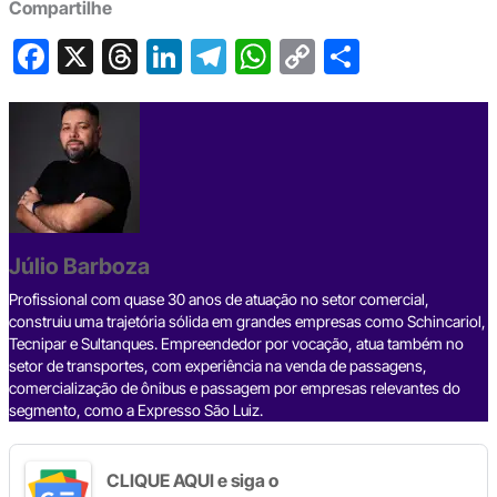
Compartilhe
F
X
T
Li
T
W
C
S
a
hr
n
el
h
o
h
c
e
ke
e
at
p
ar
e
a
dI
gr
s
y
e
b
d
n
a
A
Li
o
s
m
p
n
o
p
k
Júlio Barboza
k
Profissional com quase 30 anos de atuação no setor comercial,
construiu uma trajetória sólida em grandes empresas como Schincariol,
Tecnipar e Sultanques. Empreendedor por vocação, atua também no
setor de transportes, com experiência na venda de passagens,
comercialização de ônibus e passagem por empresas relevantes do
segmento, como a Expresso São Luiz.
CLIQUE AQUI e siga o