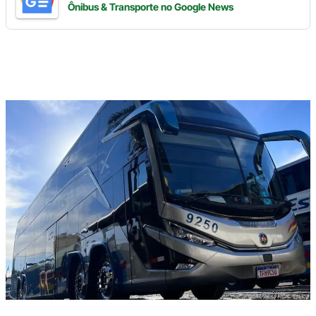
Ônibus & Transporte
no Google News
Digite
aqui
o
seu
e-
mail