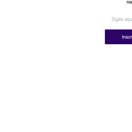
na
Insc