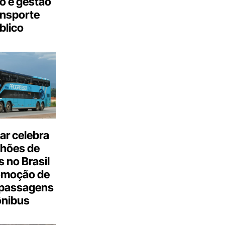
o e gestão
ansporte
blico
ar celebra
lhões de
 no Brasil
omoção de
passagens
ônibus