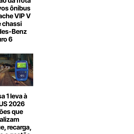
o da frota
os ônibus
ache VIP V
 chassi
des-Benz
ro 6
 1 leva à
US 2026
ões que
talizam
, recarga,