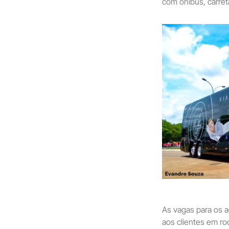
com ônibus, carre
As vagas para os 
aos clientes em rod