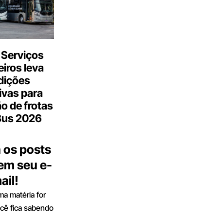
 Serviços
iros leva
dições
ivas para
o de frotas
Bus 2026
 os posts
 em seu e-
ail!
a matéria for
ocê fica sabendo