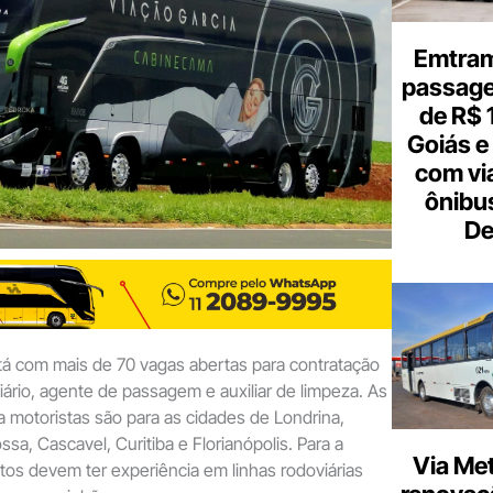
Emtram
passagen
de R$ 
Goiás e 
com vi
ônibu
De
tá com mais de 70 vagas abertas para contratação
iário, agente de passagem e auxiliar de limpeza. As
 motoristas são para as cidades de Londrina,
sa, Cascavel, Curitiba e Florianópolis. Para a
Via Met
tos devem ter experiência em linhas rodoviárias