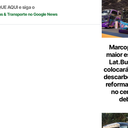
UE AQUI e siga o
us & Transporte
no Google News
Marcop
maior e
Lat.Bu
colocará
descarb
reforma 
no ce
de