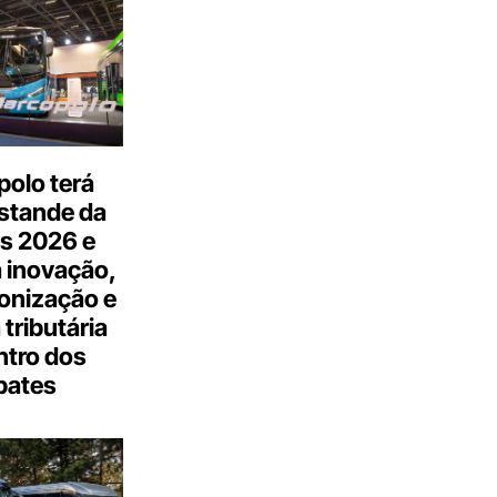
olo terá
stande da
s 2026 e
 inovação,
onização e
tributária
ntro dos
bates