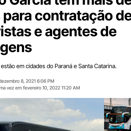
 para contratação d
istas e agentes de
agens
estão em cidades do Paraná e Santa Catarina.
dezembro 8, 2021 6:06 PM
tima vez em
fevereiro 10, 2022 11:20 AM
Digite
aqui
o
seu
e-
mail