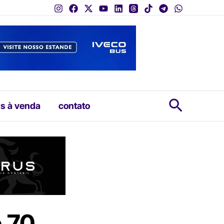
Pesquis
s à venda
contato
e 70