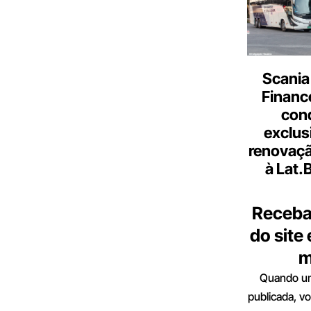
Scania
Finance
con
exclus
renovaçã
à Lat.
Receba
do site
m
Quando um
publicada, v