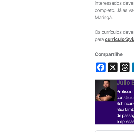
interessados deve
completo. Já as va
Maringá.
Os currículos dev
para
curriculo@v
Compartilhe
F
X
a
h
Júlio
c
Profissio
e
construiu
b
Schincari
atua tamb
o
s
de passa
o
empresas