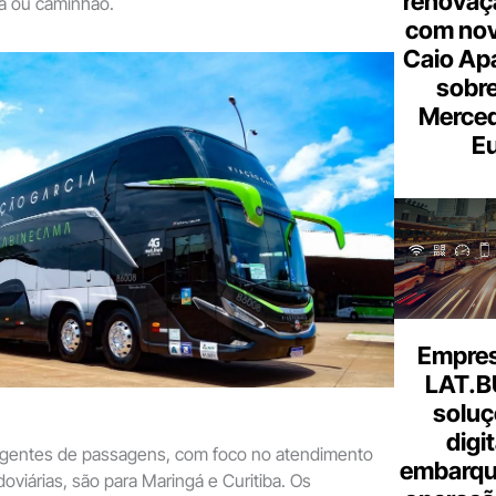
renovaçã
ta ou caminhão.
com nov
Caio Ap
sobre
Merce
Eu
Empresa
LAT.B
soluç
digi
agentes de passagens, com foco no atendimento
embarque
oviárias, são para Maringá e Curitiba. Os