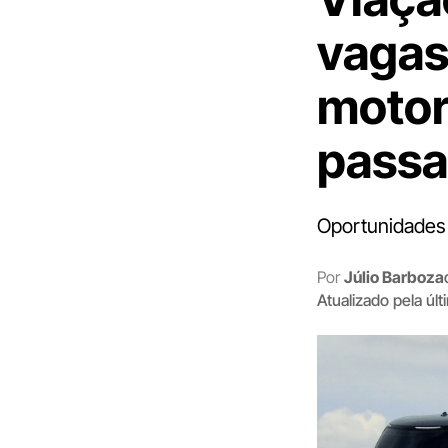
vagas
motor
pass
Oportunidades 
Por
Júlio Barboza
Atualizado pela úl