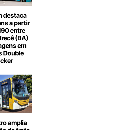
 destaca
s a partir
190 entre
Irecê (BA)
agens em
s Double
cker
ro amplia