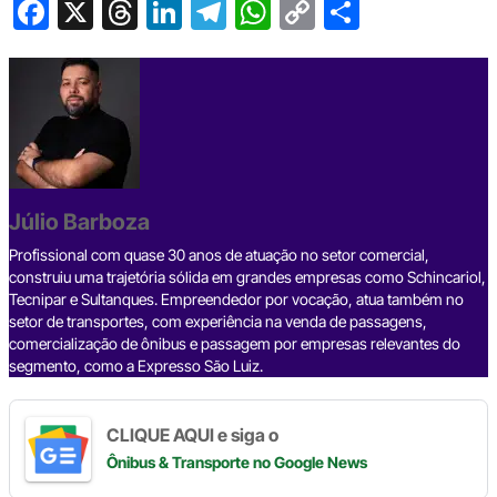
F
X
T
Li
T
W
C
S
a
hr
n
el
h
o
h
c
e
ke
e
at
p
ar
e
a
dI
gr
s
y
e
b
d
n
a
A
Li
o
s
m
p
n
o
p
k
Júlio Barboza
k
Profissional com quase 30 anos de atuação no setor comercial,
construiu uma trajetória sólida em grandes empresas como Schincariol,
Tecnipar e Sultanques. Empreendedor por vocação, atua também no
setor de transportes, com experiência na venda de passagens,
comercialização de ônibus e passagem por empresas relevantes do
segmento, como a Expresso São Luiz.
CLIQUE AQUI e siga o
Ônibus & Transporte
no Google News