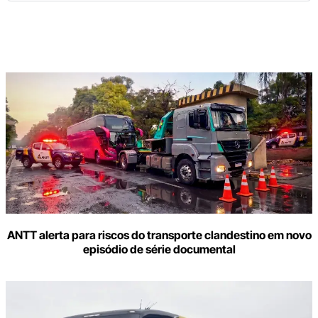
Digite
aqui
o
seu
e-
mail
ANTT alerta para riscos do transporte clandestino em novo
episódio de série documental