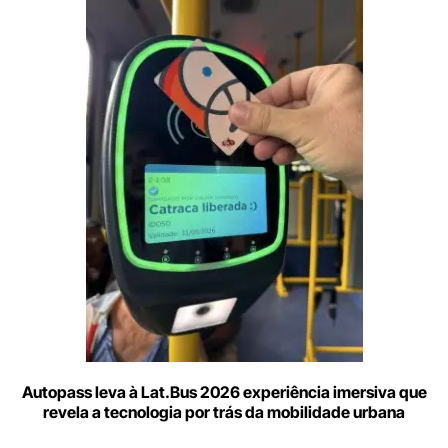
Digite
aqui
o
seu
e-
mail
Autopass leva à Lat.Bus 2026 experiência imersiva que
revela a tecnologia por trás da mobilidade urbana