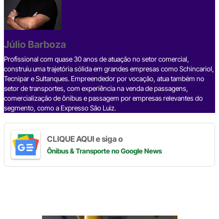
b
d
n
a
A
Li
o
s
m
p
n
o
p
k
Júlio Barboza
k
Profissional com quase 30 anos de atuação no setor comercial,
construiu uma trajetória sólida em grandes empresas como Schincariol,
Tecnipar e Sultanques. Empreendedor por vocação, atua também no
setor de transportes, com experiência na venda de passagens,
comercialização de ônibus e passagem por empresas relevantes do
segmento, como a Expresso São Luiz.
CLIQUE AQUI e siga o
Ônibus & Transporte
no Google News