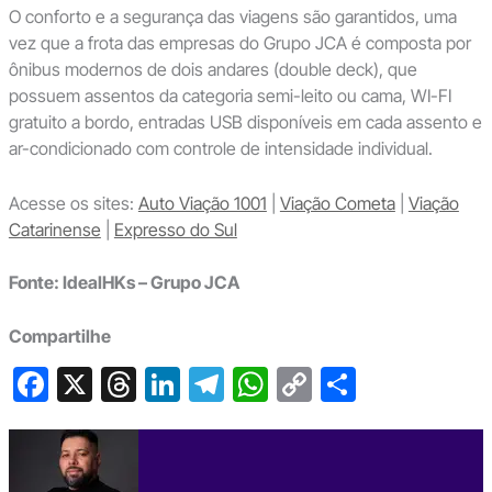
O conforto e a segurança das viagens são garantidos, uma
vez que a frota das empresas do Grupo JCA é composta por
ônibus modernos de dois andares (double deck), que
possuem assentos da categoria semi-leito ou cama, WI-FI
gratuito a bordo, entradas USB disponíveis em cada assento e
ar-condicionado com controle de intensidade individual.
Acesse os sites:
Auto Viação 1001
|
Viação Cometa
|
Viação
Catarinense
|
Expresso do Sul
Fonte: IdealHKs – Grupo JCA
Compartilhe
F
X
T
Li
T
W
C
S
a
hr
n
el
h
o
h
c
e
ke
e
at
p
ar
e
a
dI
gr
s
y
e