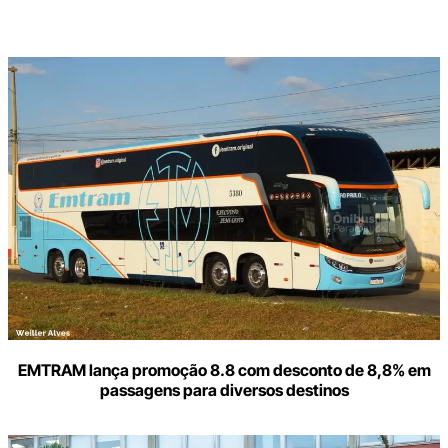
Digite
aqui
o
seu
e-
mail
EMTRAM lança promoção 8.8 com desconto de 8,8% em
passagens para diversos destinos