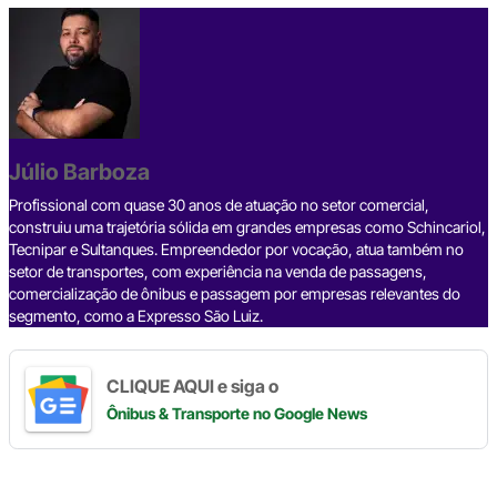
c
e
ke
e
at
p
ar
e
a
dI
gr
s
y
e
b
d
n
a
A
Li
o
s
m
p
n
o
p
k
Júlio Barboza
k
Profissional com quase 30 anos de atuação no setor comercial,
construiu uma trajetória sólida em grandes empresas como Schincariol,
Tecnipar e Sultanques. Empreendedor por vocação, atua também no
setor de transportes, com experiência na venda de passagens,
comercialização de ônibus e passagem por empresas relevantes do
segmento, como a Expresso São Luiz.
CLIQUE AQUI e siga o
Ônibus & Transporte
no Google News