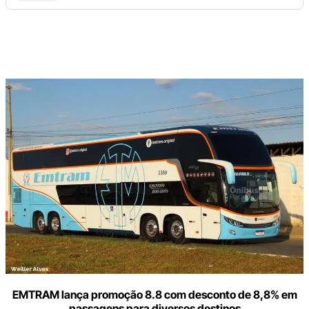
Digite
aqui
o
seu
e-
mail
EMTRAM lança promoção 8.8 com desconto de 8,8% em
passagens para diversos destinos