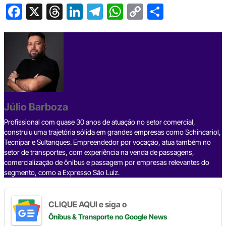
F
X
T
Li
T
W
C
S
a
hr
n
el
h
o
h
c
e
ke
e
at
p
ar
e
a
dI
gr
s
y
e
b
d
n
a
A
Li
o
s
m
p
n
o
p
k
Júlio Barboza
k
Profissional com quase 30 anos de atuação no setor comercial,
construiu uma trajetória sólida em grandes empresas como Schincariol,
Tecnipar e Sultanques. Empreendedor por vocação, atua também no
setor de transportes, com experiência na venda de passagens,
comercialização de ônibus e passagem por empresas relevantes do
segmento, como a Expresso São Luiz.
CLIQUE AQUI e siga o
Ônibus & Transporte
no Google News