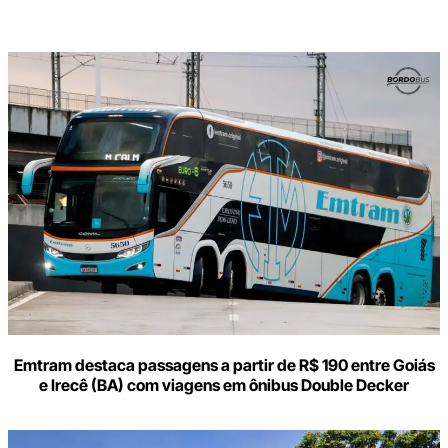
Digite
aqui
o
seu
e-
mail
Emtram destaca passagens a partir de R$ 190 entre Goiás
e Irecê (BA) com viagens em ônibus Double Decker