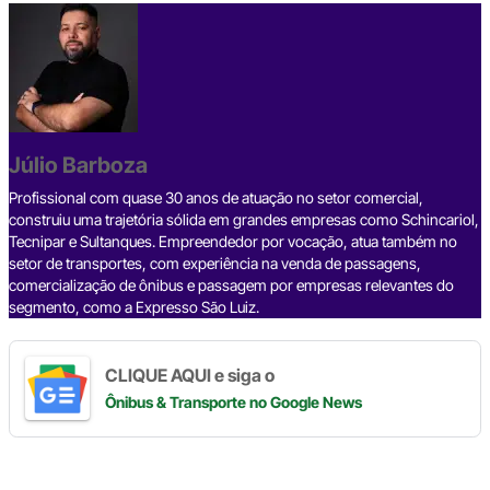
c
e
ke
e
at
p
ar
e
a
dI
gr
s
y
e
b
d
n
a
A
Li
o
s
m
p
n
o
p
k
Júlio Barboza
k
Profissional com quase 30 anos de atuação no setor comercial,
construiu uma trajetória sólida em grandes empresas como Schincariol,
Tecnipar e Sultanques. Empreendedor por vocação, atua também no
setor de transportes, com experiência na venda de passagens,
comercialização de ônibus e passagem por empresas relevantes do
segmento, como a Expresso São Luiz.
CLIQUE AQUI e siga o
Ônibus & Transporte
no Google News