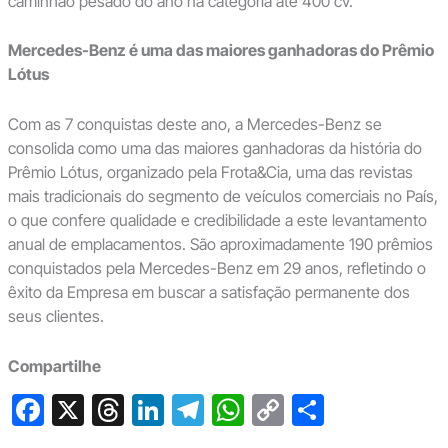
caminhão pesado do ano na categoria até 400 cv.
Mercedes-Benz é uma das maiores ganhadoras do Prêmio
Lótus
Com as 7 conquistas deste ano, a Mercedes-Benz se
consolida como uma das maiores ganhadoras da história do
Prêmio Lótus, organizado pela Frota&Cia, uma das revistas
mais tradicionais do segmento de veículos comerciais no País,
o que confere qualidade e credibilidade a este levantamento
anual de emplacamentos. São aproximadamente 190 prêmios
conquistados pela Mercedes-Benz em 29 anos, refletindo o
êxito da Empresa em buscar a satisfação permanente dos
seus clientes.
Compartilhe
F
X
T
Li
T
W
C
S
a
hr
n
el
h
o
h