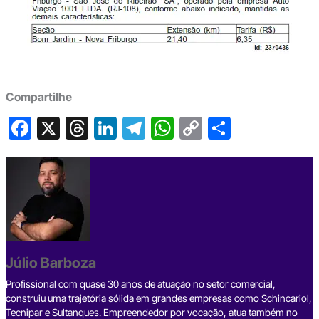
Compartilhe
F
X
T
Li
T
W
C
S
a
hr
n
el
h
o
h
c
e
ke
e
at
p
ar
e
a
dI
gr
s
y
e
b
d
n
a
A
Li
o
s
m
p
n
o
p
k
Júlio Barboza
k
Profissional com quase 30 anos de atuação no setor comercial,
construiu uma trajetória sólida em grandes empresas como Schincariol,
Tecnipar e Sultanques. Empreendedor por vocação, atua também no