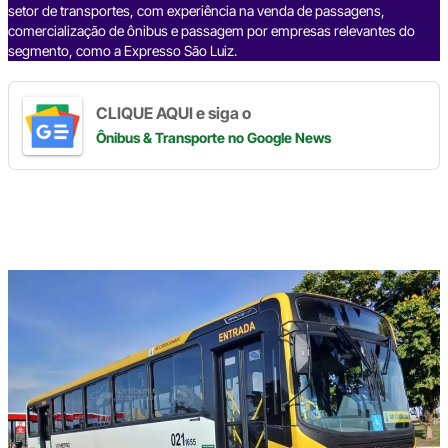
setor de transportes, com experiência na venda de passagens,
comercialização de ônibus e passagem por empresas relevantes do
segmento, como a Expresso São Luiz.
CLIQUE AQUI e siga o
Ônibus & Transporte
no Google News
Digite
aqui
o
seu
e-
mail