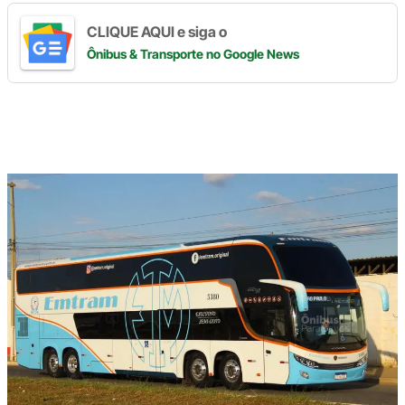
CLIQUE AQUI e siga o
Ônibus & Transporte
no Google News
Digite
aqui
o
seu
e-
mail