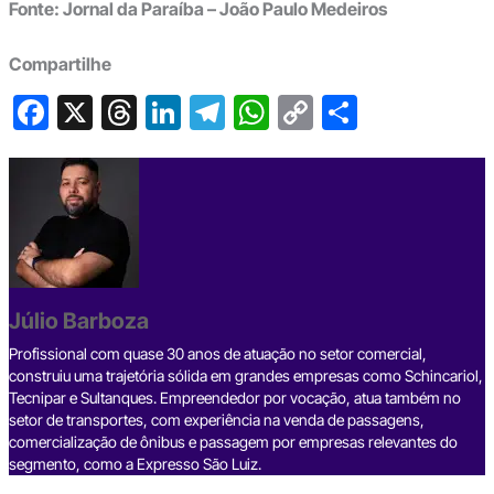
Fonte: Jornal da Paraíba – João Paulo Medeiros
Compartilhe
F
X
T
Li
T
W
C
S
a
hr
n
el
h
o
h
c
e
ke
e
at
p
ar
e
a
dI
gr
s
y
e
b
d
n
a
A
Li
o
s
m
p
n
o
p
k
Júlio Barboza
k
Profissional com quase 30 anos de atuação no setor comercial,
construiu uma trajetória sólida em grandes empresas como Schincariol,
Tecnipar e Sultanques. Empreendedor por vocação, atua também no
setor de transportes, com experiência na venda de passagens,
comercialização de ônibus e passagem por empresas relevantes do
segmento, como a Expresso São Luiz.