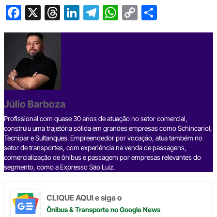
F
X
T
Li
T
W
C
S
a
hr
n
el
h
o
h
c
e
ke
e
at
p
ar
e
a
dI
gr
s
y
e
b
d
n
a
A
Li
o
s
m
p
n
o
p
k
Júlio Barboza
k
Profissional com quase 30 anos de atuação no setor comercial,
construiu uma trajetória sólida em grandes empresas como Schincariol,
Tecnipar e Sultanques. Empreendedor por vocação, atua também no
setor de transportes, com experiência na venda de passagens,
comercialização de ônibus e passagem por empresas relevantes do
segmento, como a Expresso São Luiz.
CLIQUE AQUI e siga o
Ônibus & Transporte
no Google News