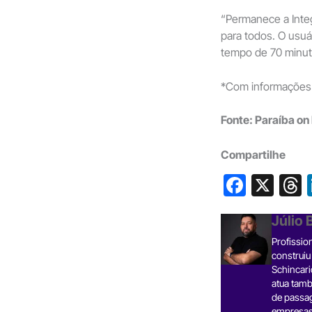
“Permanece a Integ
para todos. O usuá
tempo de 70 minuto
*Com informações 
Fonte: Paraíba on 
Compartilhe
F
X
a
h
Júlio
c
Profissio
e
construiu
b
Schincari
atua tamb
o
s
de passa
empresas