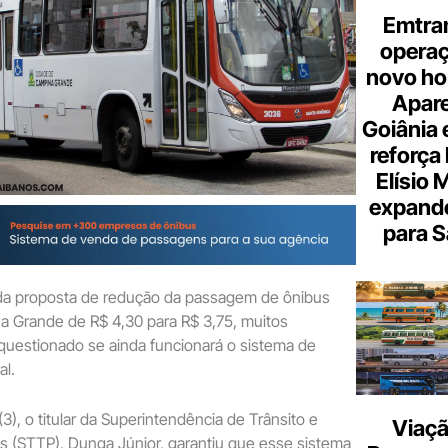
Emtra
opera
novo hor
Apare
Goiânia e
reforça 
Elísio 
expande
para S
a proposta de redução da passagem de ônibus
 Grande de R$ 4,30 para R$ 3,75, muitos
uestionado se ainda funcionará o sistema de
al.
(3), o titular da Superintendência de Trânsito e
Viaçã
s (STTP), Dunga Júnior, garantiu que esse sistema