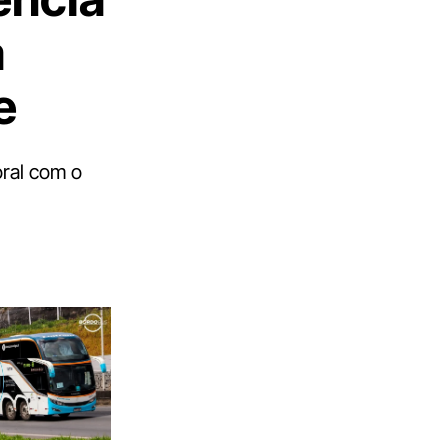
a
e
oral com o