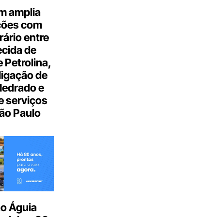
m amplia
ções com
ário entre
cida de
 Petrolina,
ligação de
Medrado e
 serviços
ão Paulo
o Águia