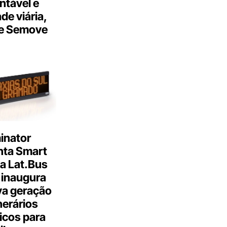
ntável e
ade viária,
e Semove
inator
nta Smart
a Lat.Bus
 inaugura
a geração
inerários
icos para