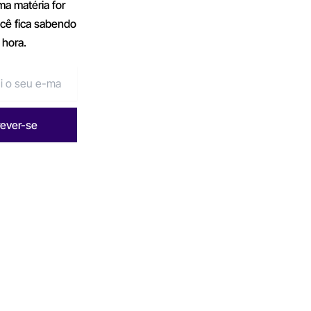
a matéria for
ocê fica sabendo
 hora.
rever-se