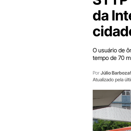
da In
cidad
O usuário de ô
tempo de 70 m
Por
Júlio Barboza
Atualizado pela úl