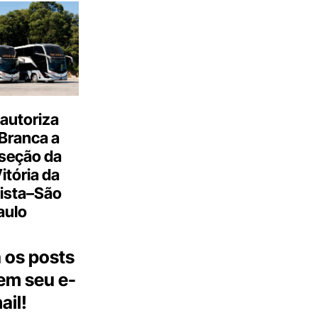
autoriza
Branca a
 seção da
Vitória da
ista–São
aulo
 os posts
 em seu e-
ail!