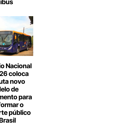
ibus
o Nacional
26 coloca
uta novo
elo de
mento para
formar o
te público
Brasil