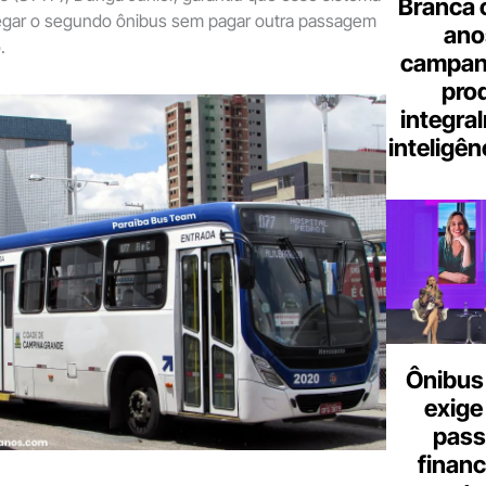
Branca 
 pegar o segundo ônibus sem pagar outra passagem
ano
.
campanh
pro
integra
inteligênc
Ônibus 
exige
pass
finan