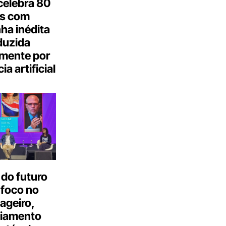
celebra 80
s com
a inédita
duzida
lmente por
ia artificial
do futuro
 foco no
ageiro,
ciamento