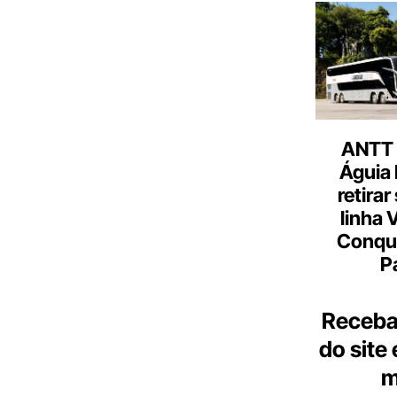
ANTT 
Águia 
retirar
linha 
Conqu
P
Receba
do site
m