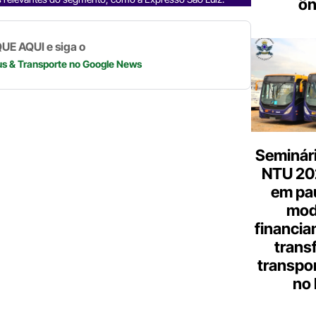
p
k
ôn
UE AQUI e siga o
us & Transporte
no Google News
Seminári
NTU 20
em pa
mod
financia
trans
transpor
no 