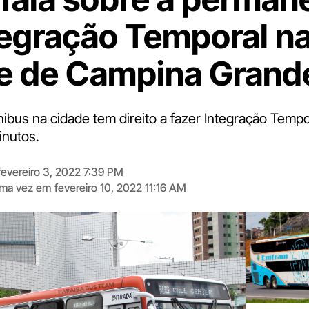
tegração Temporal n
e de Campina Grand
nibus na cidade tem direito a fazer Integração Temp
inutos.
fevereiro 3, 2022 7:39 PM
tima vez em
fevereiro 10, 2022 11:16 AM
Digite
aqui
o
seu
e-
mail