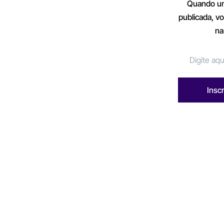
Quando um
publicada, v
na
Insc