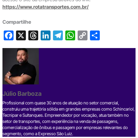
https://www.rotatransportes.com.br/
Compartilhe
F
X
T
Li
T
W
C
S
a
hr
n
el
h
o
h
c
e
ke
e
at
p
ar
e
a
dI
gr
s
y
e
b
d
n
a
A
Li
o
s
m
p
n
o
p
k
Júlio Barboza
k
Profissional com quase 30 anos de atuação no setor comercial,
construiu uma trajetória sólida em grandes empresas como Schincariol,
Tecnipar e Sultanques. Empreendedor por vocação, atua também no
setor de transportes, com experiência na venda de passagens,
comercialização de ônibus e passagem por empresas relevantes do
segmento, como a Expresso São Luiz.