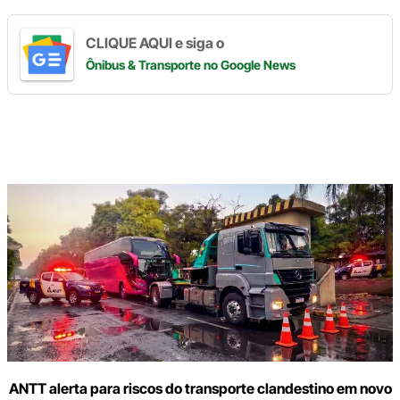
CLIQUE AQUI e siga o
Ônibus & Transporte
no Google News
Digite
aqui
o
seu
e-
mail
ANTT alerta para riscos do transporte clandestino em novo