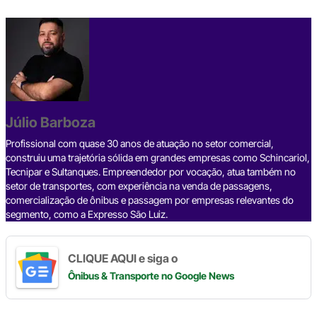
a
hr
n
el
h
o
h
c
e
ke
e
at
p
ar
e
a
dI
gr
s
y
e
b
d
n
a
A
Li
o
s
m
p
n
o
p
k
Júlio Barboza
k
Profissional com quase 30 anos de atuação no setor comercial,
construiu uma trajetória sólida em grandes empresas como Schincariol,
Tecnipar e Sultanques. Empreendedor por vocação, atua também no
setor de transportes, com experiência na venda de passagens,
comercialização de ônibus e passagem por empresas relevantes do
segmento, como a Expresso São Luiz.
CLIQUE AQUI e siga o
Ônibus & Transporte
no Google News