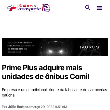
Ir
Pesquisa
para
o
conteúdo
Prime Plus adquire mais
unidades de ônibus Comil
Empresa é uma tradicional cliente da fabricante de carrocerias
gaúcha.
Por
Júlio Barboza
março 29, 2022 9:51 AM