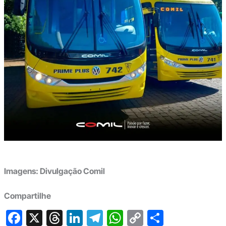
Imagens: Divulgação Comil
Compartilhe
F
X
T
Li
T
W
C
S