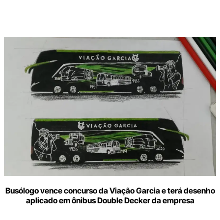
Digite
aqui
o
seu
e-
mail
Busólogo vence concurso da Viação Garcia e terá desenho
aplicado em ônibus Double Decker da empresa