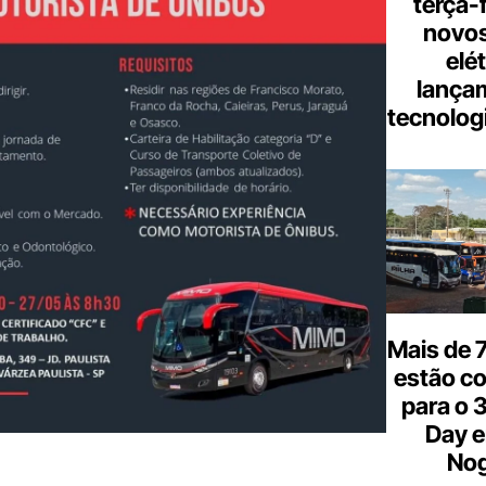
terça-
novos
elé
lança
tecnologi
Mais de 7
estão c
para o 
Day e
Nog