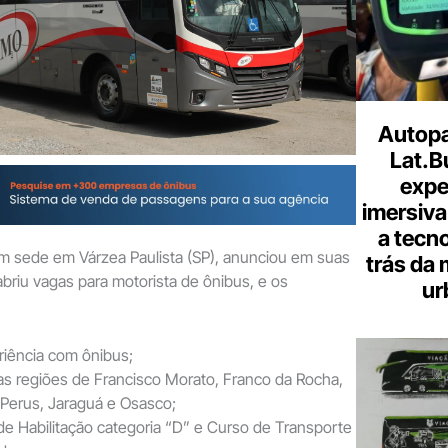
Autopa
Lat.B
expe
imersiva
a tecno
m sede em Várzea Paulista (SP), anunciou em suas
trás da 
abriu vagas para motorista de ônibus, e os
ur
riência com ônibus;
nas regiões de Francisco Morato, Franco da Rocha,
, Perus, Jaraguá e Osasco;
 de Habilitação categoria “D” e Curso de Transporte