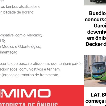
 de
ros (ambos atualizados);
nibilidade de horário
Busólo
concurso
Garci
desenho
compatível com o Mercado;
em ônib
LR;
Decker 
 Médico e Odontológico;
limentação
scenta que busca profissionais que tenham paixão
disciplinados, comunicativos e tenham
ra jornada de trabalho de fretamento.
LAT.B
começa 