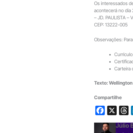
Os interessados de
acontecerá no dia
– JD. PAULISTA – 
CEP: 13222-005
Observações: Para 
Currículo
Certific
Carteira 
Texto: Wellingto
Compartilhe
F
X
a
h
Júlio
c