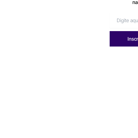
na
Insc