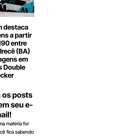
 destaca
s a partir
190 entre
Irecê (BA)
agens em
s Double
cker
 os posts
 em seu e-
ail!
a matéria for
ocê fica sabendo