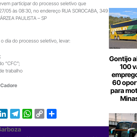
vem participar do processo seletivo que
 27/05 às 08:30, no endereço RUA SOROCABA, 349
VÁRZEA PAULISTA – SP
o dia do processo seletivo, levar:
;
Gontijo a
ado “CFC”;
100 v
de trabalho
emprego
60 opor
n Cadore
para mot
Minas
T
Li
T
W
C
S
r
n
el
h
o
h
 Barboza
e
ke
e
at
p
ar