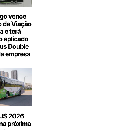
go vence
 da Viação
a e terá
 aplicado
us Double
da empresa
US 2026
na próxima