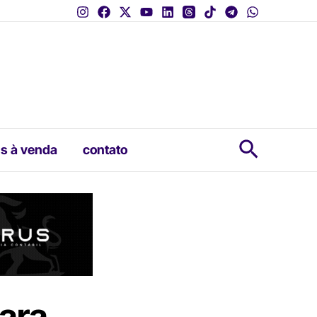
Pesquis
s à venda
contato
ara