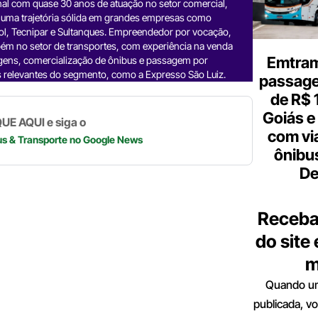
nal com quase 30 anos de atuação no setor comercial,
a
dI
gr
s
y
e
 uma trajetória sólida em grandes empresas como
d
n
a
A
Li
ol, Tecnipar e Sultanques. Empreendedor por vocação,
ém no setor de transportes, com experiência na venda
m
p
n
Emtram
gens, comercialização de ônibus e passagem por
 relevantes do segmento, como a Expresso São Luiz.
p
k
passagen
de R$ 
Goiás e 
UE AQUI e siga o
com vi
us & Transporte
no Google News
ônibu
De
Receba
do site
m
Quando um
publicada, v