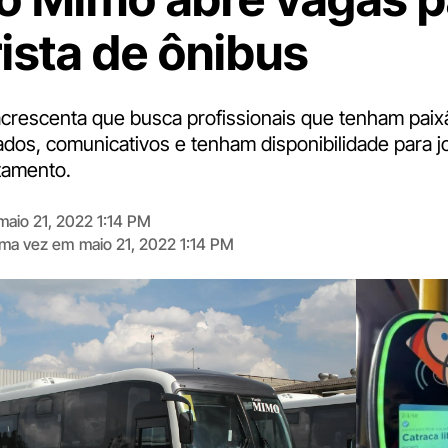
ista de ônibus
crescenta que busca profissionais que tenham paixão
nados, comunicativos e tenham disponibilidade para 
etamento.
maio 21, 2022 1:14 PM
tima vez em
maio 21, 2022 1:14 PM
Digite
aqui
o
seu
e-
mail