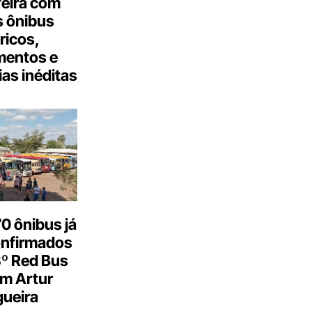
feira com
 ônibus
tricos,
mentos e
as inéditas
0 ônibus já
onfirmados
3º Red Bus
m Artur
ueira