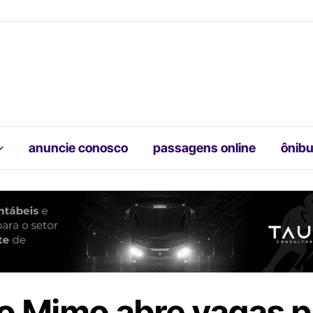
anuncie conosco
passagens online
ônibu
o Mimo abre vagas p