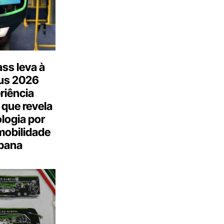
ss leva à
us 2026
riência
 que revela
logia por
mobilidade
bana