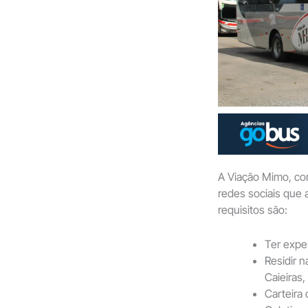
A Viação Mimo, co
redes sociais que 
requisitos são:
Ter expe
Residir 
Caieiras
Carteira