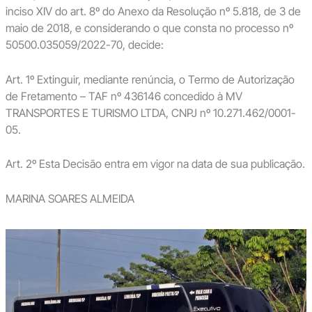
inciso XIV do art. 8º do Anexo da Resolução nº 5.818, de 3 de
maio de 2018, e considerando o que consta no processo nº
50500.035059/2022-70, decide:
Art. 1º Extinguir, mediante renúncia, o Termo de Autorização
de Fretamento – TAF nº 436146 concedido à MV
TRANSPORTES E TURISMO LTDA, CNPJ nº 10.271.462/0001-
05.
Art. 2º Esta Decisão entra em vigor na data de sua publicação.
MARINA SOARES ALMEIDA