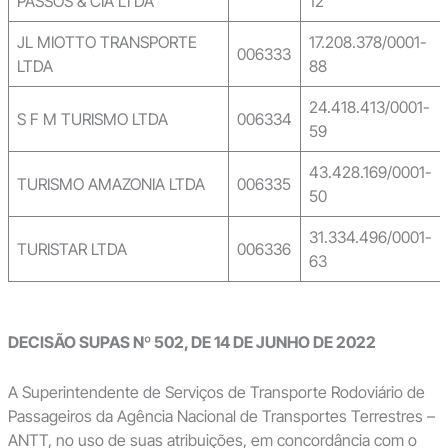
PASSOS & CIA LTDA
12
JL MIOTTO TRANSPORTE
17.208.378/0001-
006333
LTDA
88
24.418.413/0001-
S F M TURISMO LTDA
006334
59
43.428.169/0001-
TURISMO AMAZONIA LTDA
006335
50
31.334.496/0001-
TURISTAR LTDA
006336
63
DECISÃO SUPAS Nº 502, DE 14 DE JUNHO DE 2022
A Superintendente de Serviços de Transporte Rodoviário de
Passageiros da Agência Nacional de Transportes Terrestres –
ANTT, no uso de suas atribuições, em concordância com o