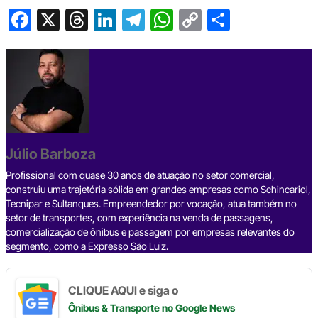
F
X
T
Li
T
W
C
S
a
hr
n
el
h
o
h
c
e
ke
e
at
p
ar
e
a
dI
gr
s
y
e
b
d
n
a
A
Li
o
s
m
p
n
o
p
k
Júlio Barboza
k
Profissional com quase 30 anos de atuação no setor comercial,
construiu uma trajetória sólida em grandes empresas como Schincariol,
Tecnipar e Sultanques. Empreendedor por vocação, atua também no
setor de transportes, com experiência na venda de passagens,
comercialização de ônibus e passagem por empresas relevantes do
segmento, como a Expresso São Luiz.
CLIQUE AQUI e siga o
Ônibus & Transporte
no Google News