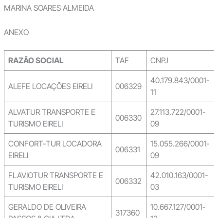
MARINA SOARES ALMEIDA
ANEXO
RAZÃO SOCIAL
TAF
CNPJ
40.179.843/0001-
ALEFE LOCAÇÕES EIRELI
006329
11
ALVATUR TRANSPORTE E
27.113.722/0001-
006330
TURISMO EIRELI
09
CONFORT-TUR LOCADORA
15.055.266/0001-
006331
EIRELI
09
FLAVIOTUR TRANSPORTE E
42.010.163/0001-
006332
TURISMO EIRELI
03
GERALDO DE OLIVEIRA
10.667.127/0001-
317360