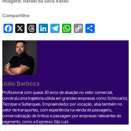
Imagens: Rafael da Silva Xarão
Compartilhe
F
X
T
Li
T
W
C
S
a
hr
n
el
h
o
h
c
e
ke
e
at
p
ar
e
a
dI
gr
s
y
e
b
d
n
a
A
Li
o
s
m
p
n
o
p
k
Júlio Barboza
k
Profissional com quase 30 anos de atuação no setor comercial,
construiu uma trajetória sólida em grandes empresas como Schincariol,
Tecnipar e Sultanques. Empreendedor por vocação, atua também no
setor de transportes, com experiência na venda de passagens,
comercialização de ônibus e passagem por empresas relevantes do
segmento, como a Expresso São Luiz.