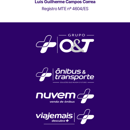
Luís Guilherme Campos Correa
Registro MTE nº 4604/ES