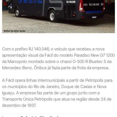
Com o prefixo RJ 140.046, o veículo que recebeu a nova
apresentação visual da Fácil do modelo Paradiso New G7 1200
da Marcopolo montado sobre o chassi O-500 R Bluetec 5 da
Mercedes-Benz. Ônibus já fazia parte da frota da empresa.
A Fácil opera linhas intermunicipais a partir de Petrópolis para
os municípios do Rio de Janeiro, Duque de Caxias e Nova
Iguaçu. A empresa faz parte de um grupo junto com a
Transporte Única Petrópolis que atua na região desde 24 de
dezembro de 1937.