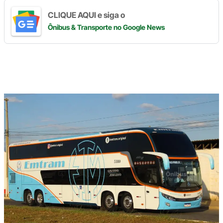
CLIQUE AQUI e siga o
Ônibus & Transporte
no Google News
Digite
aqui
o
seu
e-
mail