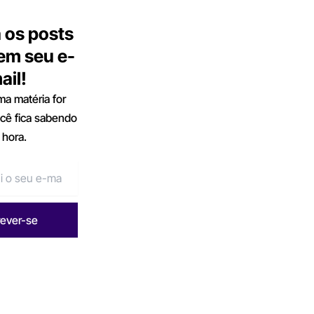
 os posts
 em seu e-
ail!
a matéria for
ocê fica sabendo
 hora.
rever-se