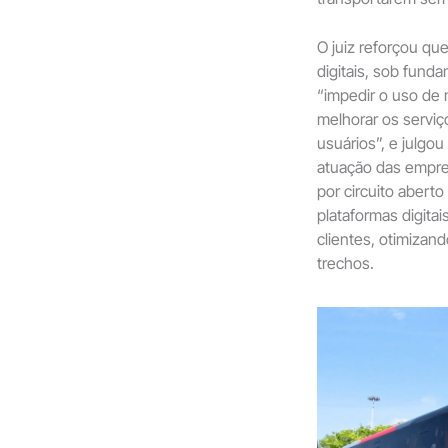
O juiz reforçou qu
digitais, sob fund
“impedir o uso de 
melhorar os serviç
usuários”, e julgou
atuação das empres
por circuito abert
plataformas digita
clientes, otimizan
trechos.