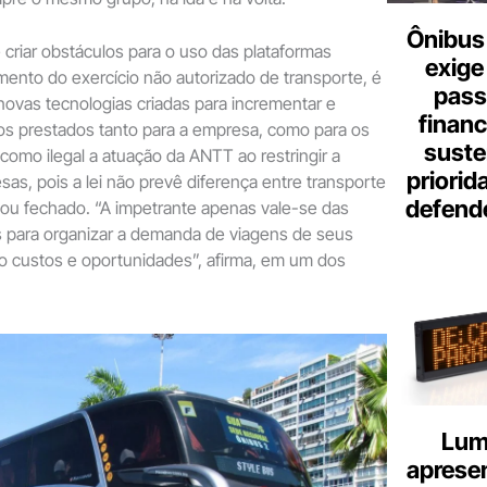
Ônibus 
e criar obstáculos para o uso das plataformas
exige
amento do exercício não autorizado de transporte, é
pass
novas tecnologias criadas para incrementar e
finan
os prestados tanto para a empresa, como para os
suste
 como ilegal a atuação da ANTT ao restringir a
priorid
as, pois a lei não prevê diferença entre transporte
defend
o ou fechado. “A impetrante apenas vale-se das
is para organizar a demanda de viagens de seus
do custos e oportunidades”, afirma, em um dos
Lum
aprese