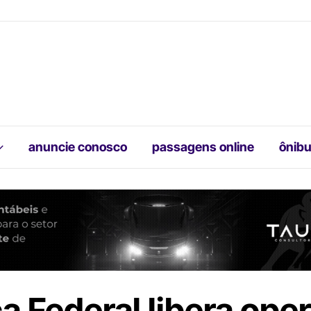
anuncie conosco
passagens online
ônibu
ça Federal libera ope