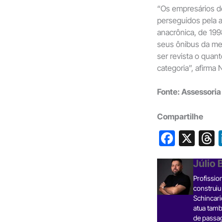
“Os empresários d
perseguidos pela 
anacrônica, de 19
seus ônibus da mel
ser revista o quant
categoria”, afirma
Fonte: Assessoria
Compartilhe
F
X
a
h
Júlio
c
Profissio
e
construiu
b
Schincari
atua tamb
o
s
de passa