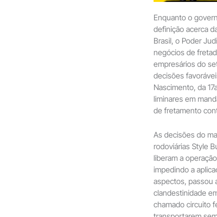
Enquanto o govern
definição acerca d
Brasil, o Poder Ju
negócios de fretad
empresários do set
decisões favoráveis
Nascimento, da 17a
liminares em mand
de fretamento con
As decisões do ma
rodoviárias Style 
liberam a operação
impedindo a aplica
aspectos, passou a
clandestinidade e
chamado circuito f
transportarem sem