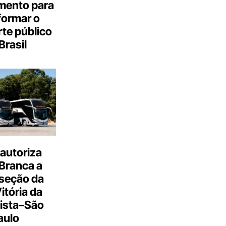
mento para
formar o
te público
Brasil
autoriza
Branca a
 seção da
Vitória da
ista–São
aulo