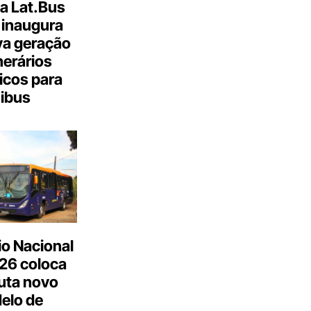
a Lat.Bus
 inaugura
a geração
inerários
icos para
ibus
o Nacional
26 coloca
uta novo
elo de