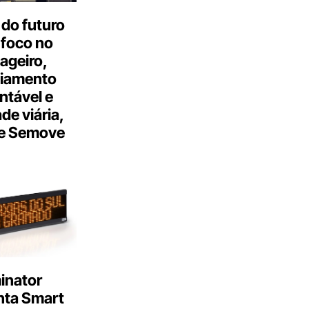
do futuro
 foco no
ageiro,
ciamento
ntável e
ade viária,
e Semove
inator
nta Smart