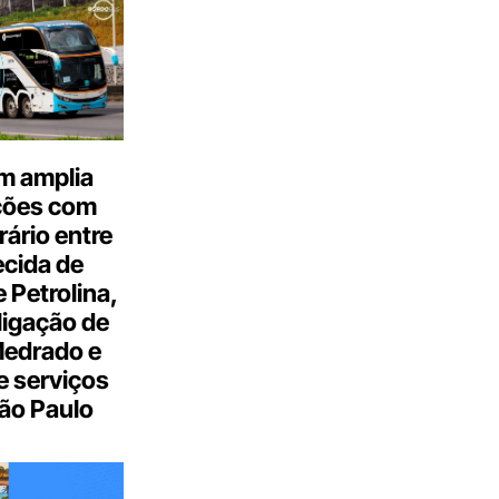
m amplia
ções com
ário entre
cida de
 Petrolina,
ligação de
Medrado e
 serviços
ão Paulo