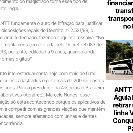
ndimento do magistrado torna esse tipo de
financia
te ilegal.
trans
transpor
ANTT fundamenta o auto de infração para justificar
no 
disposições legais do Decreto nº 2.521/98, o
 circuito fechado, fazendo seguinte ressalva: “No
de regulamentação alterada pelo Decreto 8.083 de
13, portanto, editada há 9 anos, quando ainda
formas digitais”.
nto interestadual conta hoje com mais de 6 mil
eículos cadastrados e gera mais de 200 mil postos
os anos. Para o presidente da Associação Brasileira
ANTT 
aborativos (Abrafrec), Marcelo Nunes, esse
Águia 
ição só está acontecendo porque os aplicativos de
retirar
am a competir com as grandes viações que mantêm
linha 
décadas, sempre afastando com unhas e dentes
Conqu
oncorrência.
P