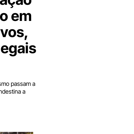
to em
ivos,
legais
ismo passam a
ndestina a