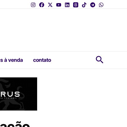
Pesquis
s à venda
contato
ração