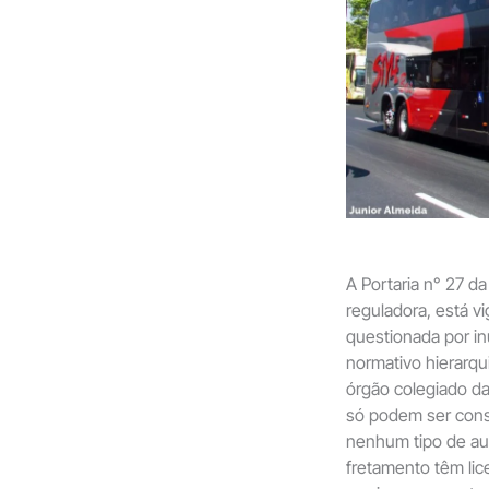
A Portaria n° 27 d
reguladora, está v
questionada por in
normativo hierarq
órgão colegiado da
só podem ser cons
nenhum tipo de au
fretamento têm lic