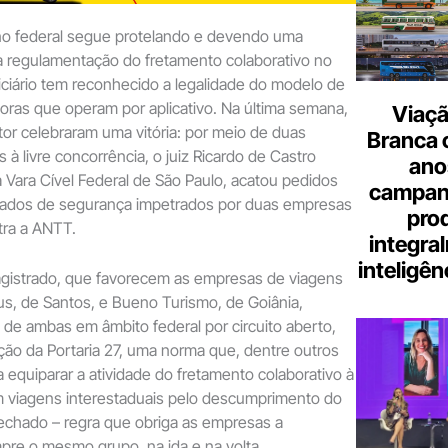
o federal segue protelando e devendo uma
a regulamentação do fretamento colaborativo no
diciário tem reconhecido a legalidade do modelo de
oras que operam por aplicativo. Na última semana,
Viaçã
or celebraram uma vitória: por meio de duas
Branca 
 à livre concorrência, o juiz Ricardo de Castro
ano
 Vara Cível Federal de São Paulo, acatou pedidos
campanh
ados de segurança impetrados por duas empresas
pro
tra a ANTT.
integra
inteligênc
gistrado, que favorecem as empresas de viagens
Bus, de Santos, e Bueno Turismo, de Goiânia,
 de ambas em âmbito federal por circuito aberto,
ção da Portaria 27, uma norma que, dentre outros
 equiparar a atividade do fretamento colaborativo à
m viagens interestaduais pelo descumprimento do
echado – regra que obriga as empresas a
pre o mesmo grupo, na ida e na volta.