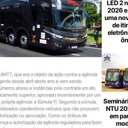
LED 2 n
2026 e
uma nov
de it
eletrôn
ôn
a ANTT, que era o objeto da ação contra a agência
igente desde abril deste ano e vem sendo
úmeros atores e instâncias pois contraria um ato
uicamente superior, aprovado recentemente por um
Seminári
 própria agência: a Súmula 11. Segundo a súmula,
NTU 20
iderados clandestinos veículos que não possuem
em pa
torização ou aprovação. Como os ônibus de
ença e autorização da agência reguladora para fazer
mod