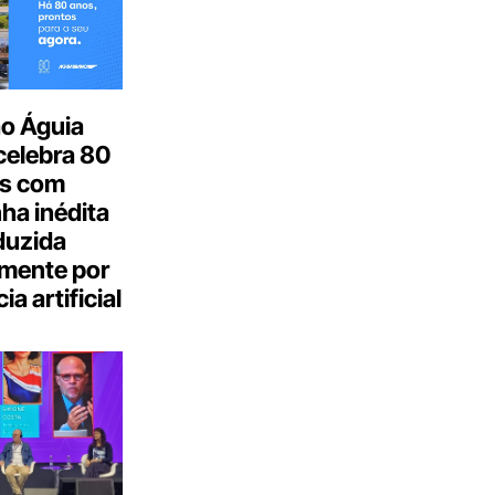
o Águia
celebra 80
s com
a inédita
duzida
lmente por
ia artificial