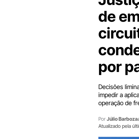
de em
circui
conde
por p
Decisões limin
impedir a aplic
operação de fre
Por
Júlio Barboza
Atualizado pela úl