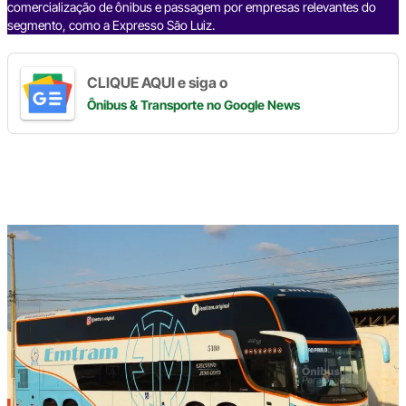
comercialização de ônibus e passagem por empresas relevantes do
segmento, como a Expresso São Luiz.
CLIQUE AQUI e siga o
Ônibus & Transporte
no Google News
Digite
aqui
o
seu
e-
mail