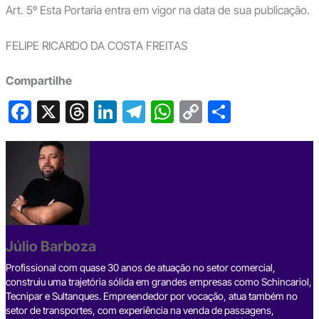
Art. 5º Esta Portaria entra em vigor na data de sua publicação.
FELIPE RICARDO DA COSTA FREITAS
Compartilhe
F
X
T
Li
T
W
C
S
a
hr
n
el
h
o
h
c
e
ke
e
at
p
ar
e
a
dI
gr
s
y
e
b
d
n
a
A
Li
o
s
m
p
n
o
p
k
Júlio Barboza
k
Profissional com quase 30 anos de atuação no setor comercial,
construiu uma trajetória sólida em grandes empresas como Schincariol,
Tecnipar e Sultanques. Empreendedor por vocação, atua também no
setor de transportes, com experiência na venda de passagens,