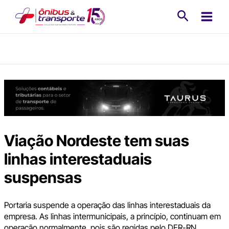
Ir
Pesquisa
para
o
conteúdo
Viação Nordeste tem suas
linhas interestaduais
suspensas
Portaria suspende a operação das linhas interestaduais da
empresa. As linhas intermunicipais, a princípio, continuam em
operação normalmente, pois são regidas pelo DER-RN.