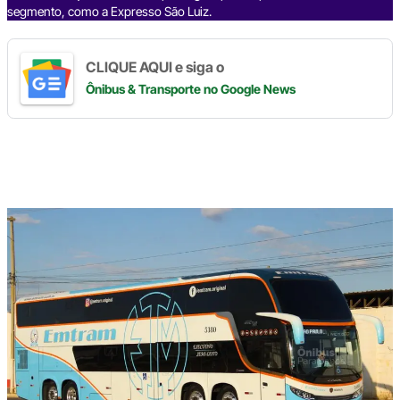
segmento, como a Expresso São Luiz.
CLIQUE AQUI e siga o
Ônibus & Transporte
no Google News
Digite
aqui
o
seu
e-
mail