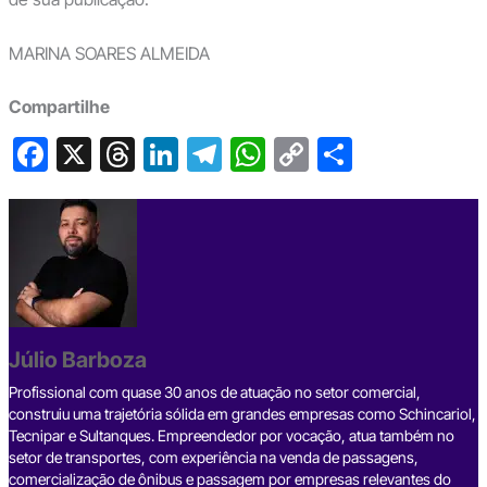
MARINA SOARES ALMEIDA
Compartilhe
F
X
T
Li
T
W
C
S
a
hr
n
el
h
o
h
c
e
ke
e
at
p
ar
e
a
dI
gr
s
y
e
b
d
n
a
A
Li
o
s
m
p
n
o
p
k
Júlio Barboza
k
Profissional com quase 30 anos de atuação no setor comercial,
construiu uma trajetória sólida em grandes empresas como Schincariol,
Tecnipar e Sultanques. Empreendedor por vocação, atua também no
setor de transportes, com experiência na venda de passagens,
comercialização de ônibus e passagem por empresas relevantes do