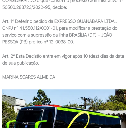
CONSIDERANDO o que consta no processo administrativo nº
50500.283723/2022-95, decide:
Art. 1º Deferir o pedido da EXPRESSO GUANABARA LTDA.,
CNPJ nº 41.550.112/0001-01, para modificar a prestação do
serviço com a supressão da linha BRASÍLIA (DF) – JOÃO
PESSOA (PB) prefixo nº 12-0038-00.
Art. 2º Esta Decisão entra em vigor após 10 (dez) dias da data
de sua publicação.
MARINA SOARES ALMEIDA