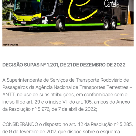
DECISÃO SUPAS Nº 1.201, DE 21 DE DEZEMBRO DE 2022
A Superintendente de Serviços de Transporte Rodoviário de
Passageiros da Agência Nacional de Transportes Terrestres –
ANTT, no uso de suas atribuições, em conformidade com o
inciso III do art. 29 e o inciso VIII do art. 105, ambos do Anexo
da Resolução nº 5.976, de 7 de abril de 2022;
CONSIDERANDO o disposto no art. 42 da Resolução nº 5.285,
de 9 de fevereiro de 2017, que dispõe sobre o esquema