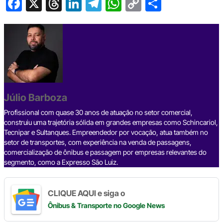
F
X
T
Li
T
W
C
S
a
hr
n
el
h
o
h
c
e
ke
e
at
p
ar
e
a
dI
gr
s
y
e
b
d
n
a
A
Li
o
s
m
p
n
o
p
k
Júlio Barboza
k
Profissional com quase 30 anos de atuação no setor comercial,
construiu uma trajetória sólida em grandes empresas como Schincariol,
Tecnipar e Sultanques. Empreendedor por vocação, atua também no
setor de transportes, com experiência na venda de passagens,
comercialização de ônibus e passagem por empresas relevantes do
segmento, como a Expresso São Luiz.
CLIQUE AQUI e siga o
Ônibus & Transporte
no Google News