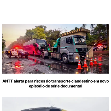
Digite
aqui
o
seu
e-
mail
ANTT alerta para riscos do transporte clandestino em novo
episódio de série documental