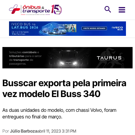
Ir
Pesquisa
para
o
conteúdo
Busscar exporta pela primeira
vez modelo El Buss 340
As duas unidades do modelo, com chassi Volvo, foram
entregues no final de março.
Por
Júlio Barboza
abril 11, 2023 3:31 PM