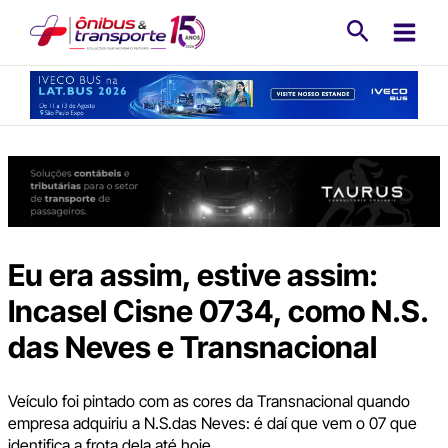
Ir
Pesquisa
para
o
conteúdo
Eu era assim, estive assim:
Incasel Cisne 0734, como N.S.
das Neves e Transnacional
Veículo foi pintado com as cores da Transnacional quando
empresa adquiriu a N.S.das Neves: é daí que vem o 07 que
identifica a frota dela até hoje.