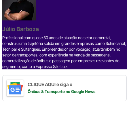
c
r
n
l
a
p
a
e
e
k
e
t
y
r
b
a
e
g
s
L
e
Júlio Barboza
o
d
d
r
A
i
o
s
I
a
p
n
Profissional com quase 30 anos de atuação no setor comercial,
construiu uma trajetória sólida em grandes empresas como Schincariol,
k
n
m
p
k
Tecnipar e Sultanques. Empreendedor por vocação, atua também no
setor de transportes, com experiência na venda de passagens,
comercialização de ônibus e passagem por empresas relevantes do
segmento, como a Expresso São Luiz.
CLIQUE AQUI e siga o
Ônibus & Transporte
no Google News