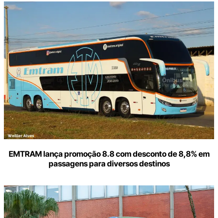
Digite
aqui
o
seu
e-
mail
EMTRAM lança promoção 8.8 com desconto de 8,8% em
passagens para diversos destinos