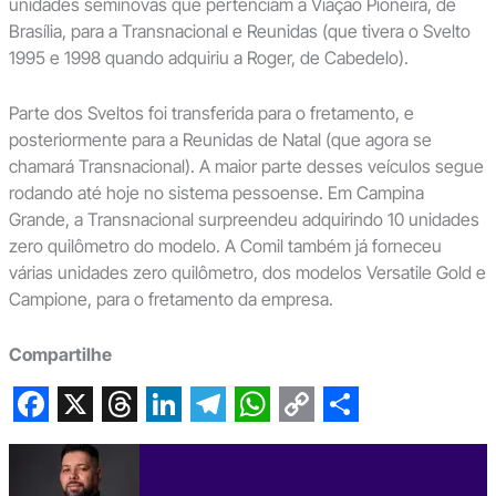
unidades seminovas que pertenciam a Viação Pioneira, de
Brasília, para a Transnacional e Reunidas (que tivera o Svelto
1995 e 1998 quando adquiriu a Roger, de Cabedelo).
Parte dos Sveltos foi transferida para o fretamento, e
posteriormente para a Reunidas de Natal (que agora se
chamará Transnacional). A maior parte desses veículos segue
rodando até hoje no sistema pessoense. Em Campina
Grande, a Transnacional surpreendeu adquirindo 10 unidades
zero quilômetro do modelo. A Comil também já forneceu
várias unidades zero quilômetro, dos modelos Versatile Gold e
Campione, para o fretamento da empresa.
Compartilhe
F
X
T
L
T
W
C
S
a
h
i
e
h
o
h