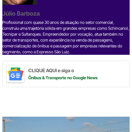
o
s
m
p
n
o
p
k
Júlio Barboza
k
Profissional com quase 30 anos de atuação no setor comercial,
construiu uma trajetória sólida em grandes empresas como Schincariol,
Tecnipar e Sultanques. Empreendedor por vocação, atua também no
setor de transportes, com experiência na venda de passagens,
comercialização de ônibus e passagem por empresas relevantes do
segmento, como a Expresso São Luiz.
CLIQUE AQUI e siga o
Ônibus & Transporte
no Google News
Digite
aqui
o