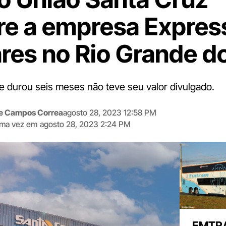
re a empresa Expres
res no Rio Grande do
 durou seis meses não teve seu valor divulgado.
me Campos Correa
agosto 28, 2023 12:58 PM
tima vez em
agosto 28, 2023 2:24 PM
Digite
aqui
o
seu
e-
mail
EMTRA