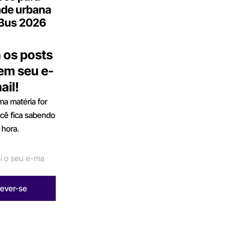
ade urbana
.Bus 2026
 os posts
 em seu e-
ail!
a matéria for
ocê fica sabendo
 hora.
rever-se