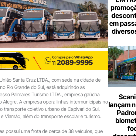
promoçã
descont
em pass
diverso
União Santa Cruz LTDA., com sede na cidade de
 no Rio Grande do Sul, está adquirindo as
esso Palmares Turismo LTDA., empresa gaúcha
Scani
Alegre. A empresa opera linhas intermunicipais no
lançam n
o transporte coletivo urbano de Capivari do Sul,
Padron
e Viamão, além do transporte escolar e turismo.
biome
fo
s possui uma frota de cerca de 38 veículos, que