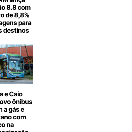
o 8.8 com
o de 8,8%
agens para
s destinos
a e Caio
ovo ônibus
 a gás e
tano com
co na