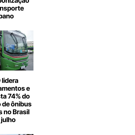
bonização
ansporte
bano
lidera
amentos e
ta 74% do
 de ônibus
s no Brasil
julho