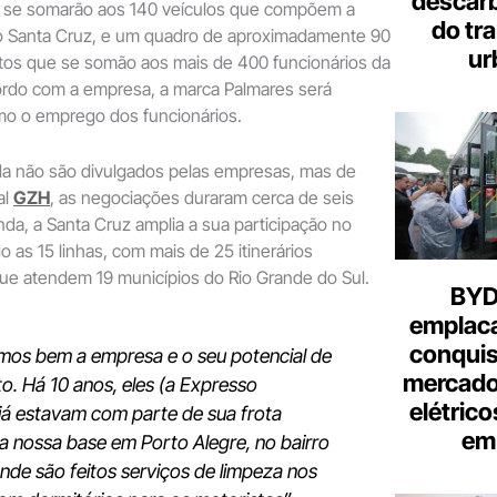
descar
 se somarão aos 140 veículos que compõem a
do tr
ião Santa Cruz, e um quadro de aproximadamente 90
ur
etos que se somão aos mais de 400 funcionários da
ordo com a empresa, a marca Palmares será
mo o emprego dos funcionários.
da não são divulgados pelas empresas, mas de
al
GZH
, as negociações duraram cerca de seis
a, a Santa Cruz amplia a sua participação no
as 15 linhas, com mais de 25 itinerários
que atendem 19 municípios do Rio Grande do Sul.
BYD 
emplac
conquis
os bem a empresa e o seu potencial de
mercado
o. Há 10 anos, eles (a Expresso
elétrico
já estavam com parte de sua frota
em 
na nossa base em Porto Alegre, no bairro
nde são feitos serviços de limpeza nos