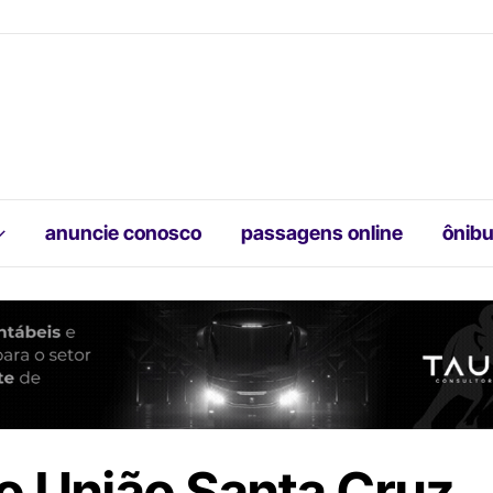
anuncie conosco
passagens online
ônibu
o União Santa Cruz