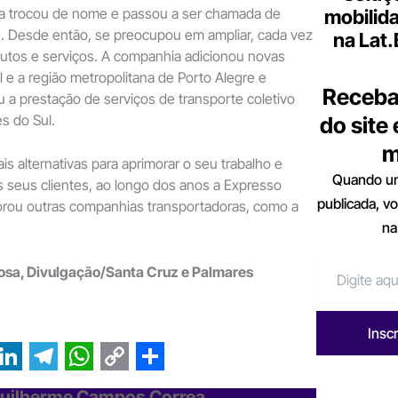
a trocou de nome e passou a ser chamada de
mobilid
. Desde então, se preocupou em ampliar, cada vez
na Lat
dutos e serviços. A companhia adicionou novas
ral e a região metropolitana de Porto Alegre e
Receba
a prestação de serviços de transporte coletivo
s do Sul.
do site
m
s alternativas para aprimorar o seu trabalho e
Quando um
 seus clientes, ao longo dos anos a Expresso
publicada, v
porou outras companhias transportadoras, como a
na
osa, Divulgação/Santa Cruz e Palmares
Insc
L
T
W
C
S
Guilherme Campos Correa