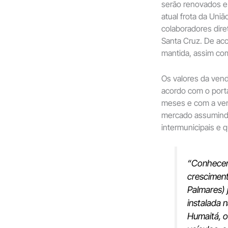
serão renovados e
atual frota da Un
colaboradores dir
Santa Cruz. De ac
mantida, assim co
Os valores da ven
acordo com o port
meses e com a vend
mercado assumindo 
intermunicipais e 
“Conhecem
cresciment
Palmares) 
instalada 
Humaitá, o