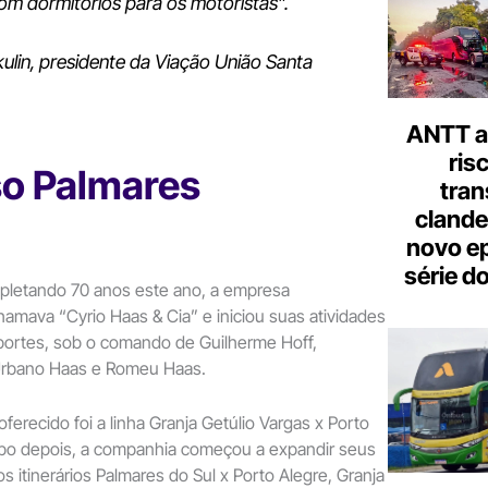
com dormitórios para os motoristas”.
kulin, presidente da Viação União Santa
ANTT al
ris
o Palmares
tran
clande
novo ep
série d
pletando 70 anos este ano, a empresa
hamava “Cyrio Haas & Cia” e iniciou suas atividades
portes, sob o comando de Guilherme Hoff,
rbano Haas e Romeu Haas.
oferecido foi a linha Granja Getúlio Vargas x Porto
po depois, a companhia começou a expandir seus
s itinerários Palmares do Sul x Porto Alegre, Granja