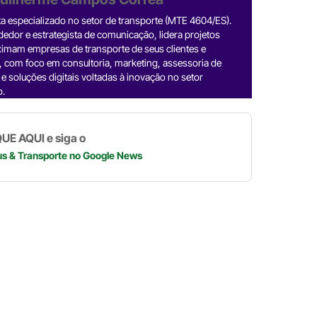
e
h
o
h
sta especializado no setor de transporte (MTE 4604/ES).
n
l
a
p
a
dor e estrategista de comunicação, lidera projetos
imam empresas de transporte de seus clientes e
k
e
t
y
r
, com foco em consultoria, marketing, assessoria de
e
g
s
L
e
e soluções digitais voltadas à inovação no setor
o.
d
r
A
i
a
p
n
UE AQUI e siga o
n
m
p
k
us & Transporte
no Google News