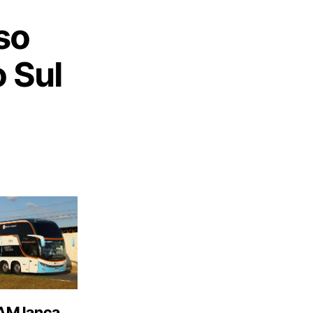
so
 Sul
M lança