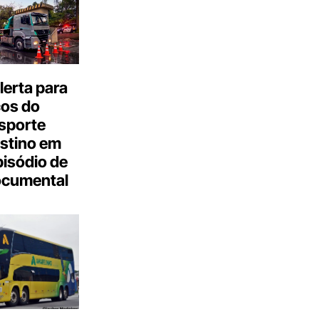
erta para
cos do
sporte
stino em
isódio de
ocumental