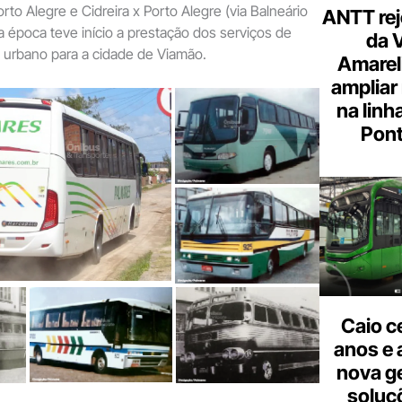
to Alegre e Cidreira x Porto Alegre (via Balneário
ANTT rej
ta época teve início a prestação dos serviços de
da 
o urbano para a cidade de Viamão.
Amarel
ampliar
na linh
Pont
Caio c
anos e 
nova g
soluç