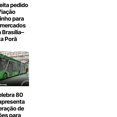
eita pedido
Viação
inho para
 mercados
a Brasília–
a Porã
elebra 80
apresenta
eração de
ões para