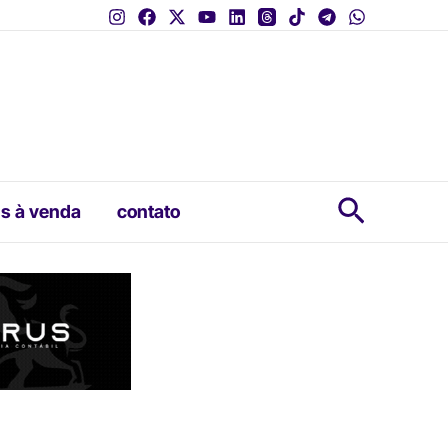
Pesquis
s à venda
contato