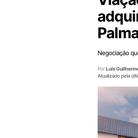
adqui
Palma
Negociação que
Por
Luís Guilher
Atualizado pela úl