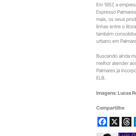
Em 1957, a empres
Expresso Palmares
mais, os seus pro
linhas entre o lito
também consolidou 
urbano em Palmare
Buscando ainda mai
melhor atender aos
Palmares já incor
ELB.
Imagens: Lucas R
Compartilhe
F
X
T
Luís 