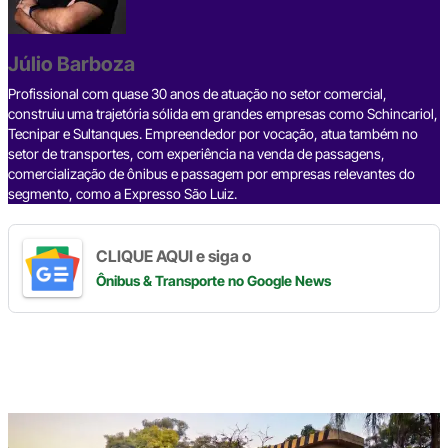
b
d
n
a
A
Li
o
s
m
p
n
o
p
k
Júlio Barboza
k
Profissional com quase 30 anos de atuação no setor comercial,
construiu uma trajetória sólida em grandes empresas como Schincariol,
Tecnipar e Sultanques. Empreendedor por vocação, atua também no
setor de transportes, com experiência na venda de passagens,
comercialização de ônibus e passagem por empresas relevantes do
segmento, como a Expresso São Luiz.
CLIQUE AQUI e siga o
Ônibus & Transporte
no Google News
Digite
aqui