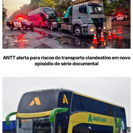
o
seu
e-
mail
ANTT alerta para riscos do transporte clandestino em novo
episódio de série documental