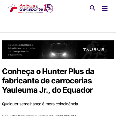
Ir
Pesquisa
para
o
conteúdo
Conheça o Hunter Plus da
fabricante de carrocerias
Yauleuma Jr., do Equador
Qualquer semelhança é mera coincidência.