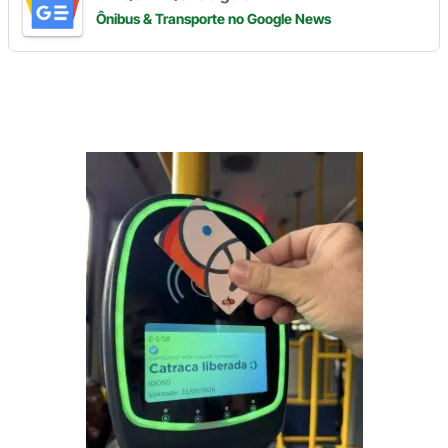
Ônibus & Transporte
no Google News
Digite
aqui
o
seu
e-
mail