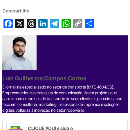
Compartilhe
F
X
T
Li
T
W
C
S
a
hr
n
el
h
o
h
c
e
ke
e
at
p
ar
e
a
dI
gr
s
y
e
b
d
n
a
A
Li
o
s
m
p
n
o
p
k
Luís Guilherme Campos Correa
k
É jornalista especializado no setor de transporte (MTE 4604/ES).
Empreendedor e estrategista de comunicação, lidera projetos que
aproximam empresas de transporte de seus clientes e parceiros, com
foco em consultoria, marketing, assessoria de imprensa e soluções
digitais voltadas à inovação no setor rodoviário.
CLIQUE AQUI e siga o