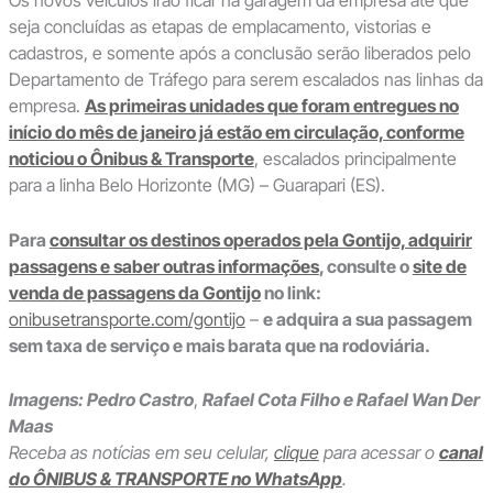
Os novos veículos irão ficar na garagem da empresa até que
seja concluídas as etapas de emplacamento, vistorias e
cadastros, e somente após a conclusão serão liberados pelo
Departamento de Tráfego para serem escalados nas linhas da
empresa.
As primeiras unidades que foram entregues no
início do mês de janeiro já estão em circulação, conforme
noticiou o Ônibus & Transporte
, escalados principalmente
para a linha Belo Horizonte (MG) – Guarapari (ES).
Para
consultar os destinos operados pela Gontijo, adquirir
passagens e saber outras informações
, consulte o
site de
venda de passagens da Gontijo
no link:
onibusetransporte.com/gontijo
–
e adquira a sua passagem
sem taxa de serviço e mais barata que na rodoviária.
Imagens:
Pedro Castro
,
Rafael Cota Filho e Rafael Wan Der
Maas
Receba as notícias em seu celular,
clique
para acessar o
canal
do ÔNIBUS & TRANSPORTE no WhatsApp
.