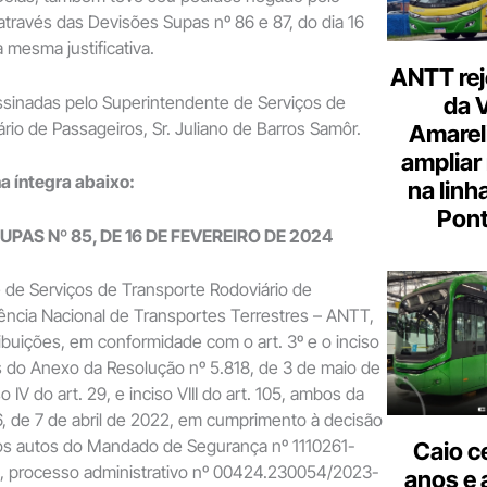
 através das Devisões Supas nº 86 e 87, do dia 16
 mesma justificativa.
ANTT rej
ssinadas pelo Superintendente de Serviços de
da 
rio de Passageiros, Sr. Juliano de Barros Samôr.
Amarel
ampliar
na íntegra abaixo:
na linh
Pont
UPAS Nº 85, DE 16 DE FEVEREIRO DE 2024
 de Serviços de Transporte Rodoviário de
ência Nacional de Transportes Terrestres – ANTT,
ibuições, em conformidade com o art. 3º e o inciso
s do Anexo da Resolução nº 5.818, de 3 de maio de
o IV do art. 29, e inciso VIII do art. 105, ambos da
, de 7 de abril de 2022, em cumprimento à decisão
 nos autos do Mandado de Segurança nº 1110261-
Caio c
, processo administrativo nº 00424.230054/2023-
anos e 