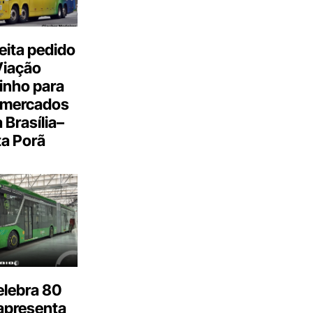
eita pedido
Viação
inho para
 mercados
a Brasília–
a Porã
elebra 80
apresenta