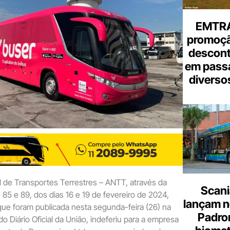
EMTRA
promoçã
descont
em pass
diverso
 de Transportes Terrestres – ANTT, através da
Scani
85 e 89, dos dias 16 e 19 de fevereiro de 2024,
lançam n
ue foram publicada nesta segunda-feira (26) na
Padron
o Diário Oficial da União, indeferiu para a empresa