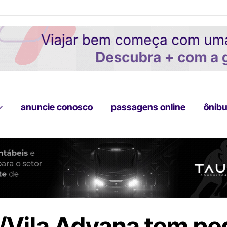
anuncie conosco
passagens online
ônibu
/Vila Adyana tem pe