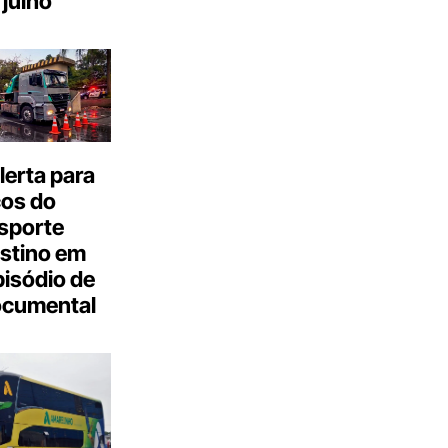
julho
erta para
cos do
sporte
stino em
isódio de
ocumental