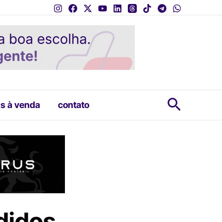
Pesquis
s à venda
contato
didos