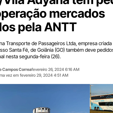
operação mercados
os pela ANTT
na Transporte de Passageiros Ltda, empresa criada 
sso Santa Fé, de Goiânia (GO) também deve pedido
al nesta segunda-feira (26).
me Campos Correa
fevereiro 26, 2024 6:16 AM
tima vez em
fevereiro 29, 2024 4:51 AM
Digite
aqui
o
seu
e-
mail