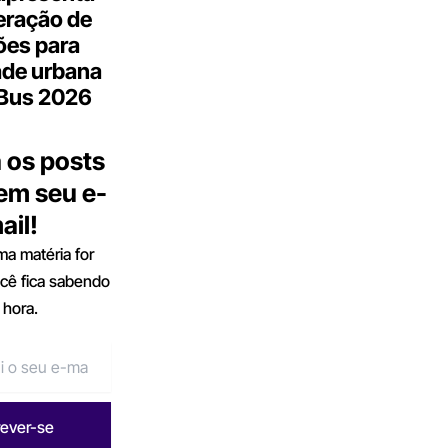
eração de
ões para
ade urbana
.Bus 2026
 os posts
 em seu e-
ail!
a matéria for
ocê fica sabendo
 hora.
rever-se