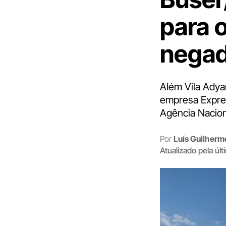
para 
negad
Além Vila Adya
empresa Expre
Agência Nacion
Por
Luís Guilher
Atualizado pela úl