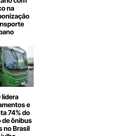
tano com
co na
bonização
ansporte
bano
lidera
amentos e
ta 74% do
 de ônibus
s no Brasil