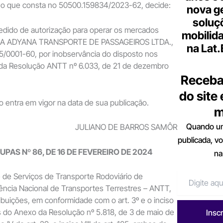
o o que consta no 50500.159834/2023-62, decide:
nova g
soluç
o pedido de autorização para operar os mercados
mobilid
VILA ADYANA TRANSPORTE DE PASSAGEIROS LTDA.,
na Lat
5/0001-60, por inobservância do disposto nos
, da Resolução ANTT nº 6.033, de 21 de dezembro
Receba
do site
ão entra em vigor na data de sua publicação.
m
Quando um
JULIANO DE BARROS SAMÔR
publicada, v
UPAS Nº 86, DE 16 DE FEVEREIRO DE 2024
na
 de Serviços de Transporte Rodoviário de
ência Nacional de Transportes Terrestres – ANTT,
ibuições, em conformidade com o art. 3º e o inciso
s do Anexo da Resolução nº 5.818, de 3 de maio de
Insc