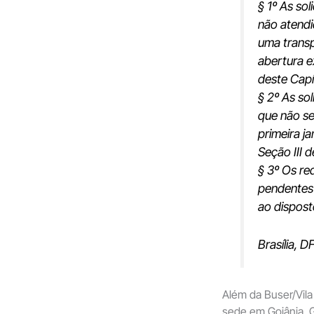
§ 1º As so
não atend
uma transp
abertura e
deste Capí
§ 2º As so
que não se
primeira ja
Seção III d
§ 3º Os re
pendentes 
ao dispost
Brasília, D
Além da Buser/Vil
sede em Goiânia, 