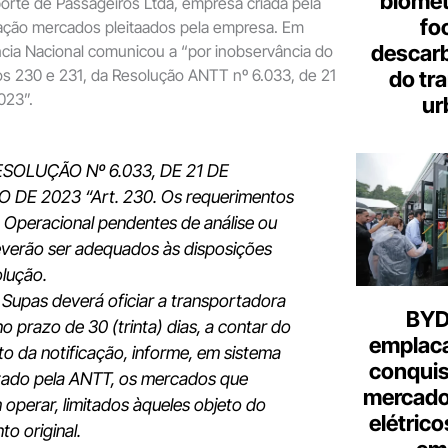
biome
orte de Passageiros Ltda, empresa criada pela
fo
ração mercados pleitaados pela empresa. Em
descar
gência Nacional comunicou a “por inobservância do
os 230 e 231, da Resolução ANTT nº 6.033, de 21
do tr
023”.
ur
ESOLUÇÃO Nº 6.033, DE 21 DE
DE 2023 “Art. 230. Os requerimentos
 Operacional pendentes de análise ou
everão ser adequados às disposições
lução.
A Supas deverá oficiar a transportadora
BYD 
no prazo de 30 (trinta) dias, a contar do
emplac
o da notificação, informe, em sistema
conquis
izado pela ANTT, os mercados que
mercado
operar, limitados àqueles objeto do
elétrico
to original.