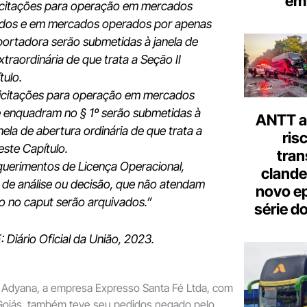
em 
licitações para operação em mercados
idos e em mercados operados por apenas
ortadora serão submetidas à janela de
xtraordinária de que trata a Seção II
tulo.
licitações para operação em mercados
 enquadram no § 1º serão submetidas à
ANTT al
nela de abertura ordinária de que trata a
ris
este Capítulo.
tran
querimentos de Licença Operacional,
clande
de análise ou decisão, que não atendam
novo ep
o no caput serão arquivados.”
série d
F: Diário Oficial da União, 2023.
a Adyana, a empresa Expresso Santa Fé Ltda, com
Goiás, também teve seu pedidos negado pelo