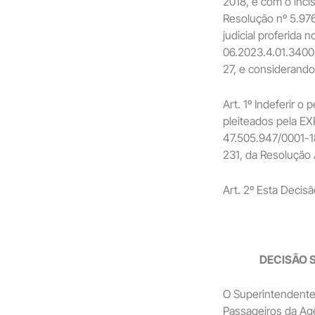
2018, e com o incis
Resolução nº 5.976
judicial proferida
06.2023.4.01.3400
27, e considerand
Art. 1º Indeferir 
pleiteados pela 
47.505.947/0001-18
231, da Resolução
Art. 2º Esta Decis
DECISÃO S
O Superintendente
Passageiros da Ag