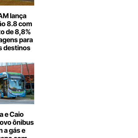
M lança
o 8.8 com
o de 8,8%
agens para
s destinos
a e Caio
ovo ônibus
 a gás e