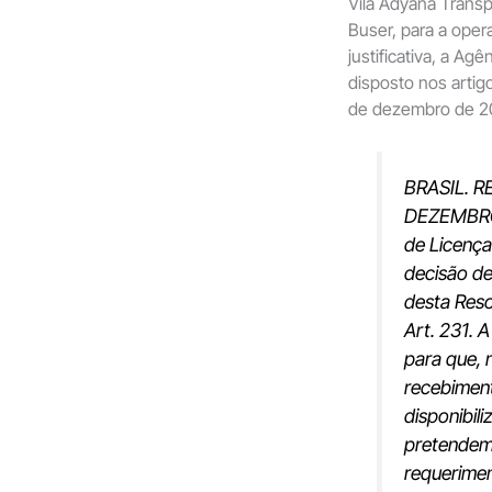
Vila Adyana Transp
Buser, para a ope
justificativa, a A
disposto nos artig
de dezembro de 2
BRASIL. R
DEZEMBRO 
de Licença
decisão d
desta Reso
Art. 231. 
para que, 
recebiment
disponibil
pretendem 
requerimen