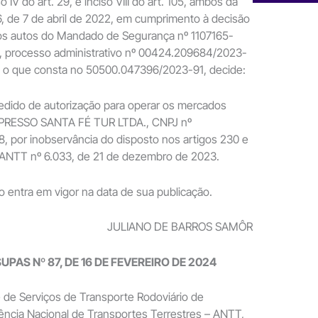
o IV do art. 29, e inciso VIII do art. 105, ambos da
, de 7 de abril de 2022, em cumprimento à decisão
 nos autos do Mandado de Segurança nº 1107165-
, processo administrativo nº 00424.209684/2023-
o o que consta no 50500.047396/2023-91, decide:
o pedido de autorização para operar os mercados
EXPRESSO SANTA FÉ TUR LTDA., CNPJ nº
, por inobservância do disposto nos artigos 230 e
 ANTT nº 6.033, de 21 de dezembro de 2023.
ão entra em vigor na data de sua publicação.
JULIANO DE BARROS SAMÔR
UPAS Nº 87, DE 16 DE FEVEREIRO DE 2024
 de Serviços de Transporte Rodoviário de
ência Nacional de Transportes Terrestres – ANTT,