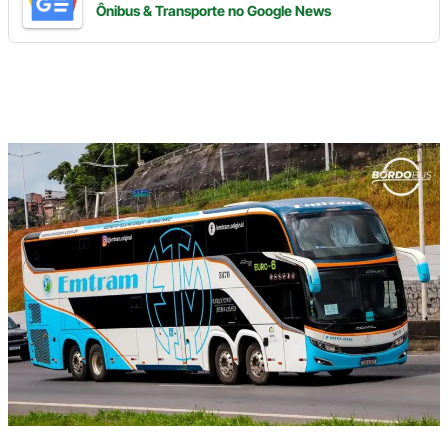
Ônibus & Transporte
no Google News
Digite
aqui
o
seu
e-
mail