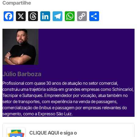
Compartilhe
F
X
T
Li
T
W
C
S
a
hr
n
el
h
o
h
c
e
ke
e
at
p
ar
e
a
dI
gr
s
y
e
b
d
n
a
A
Li
o
s
m
p
n
o
p
k
Júlio Barboza
k
Profissional com quase 30 anos de atuação no setor comercial,
construiu uma trajetória sólida em grandes empresas como Schincariol,
Tecnipar e Sultanques. Empreendedor por vocação, atua também no
setor de transportes, com experiência na venda de passagens,
comercialização de ônibus e passagem por empresas relevantes do
segmento, como a Expresso São Luiz.
CLIQUE AQUI e siga o