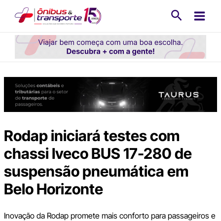
Ir
Pesquisa
para
o
conteúdo
Rodap iniciará testes com
chassi Iveco BUS 17-280 de
suspensão pneumática em
Belo Horizonte
Inovação da Rodap promete mais conforto para passageiros e