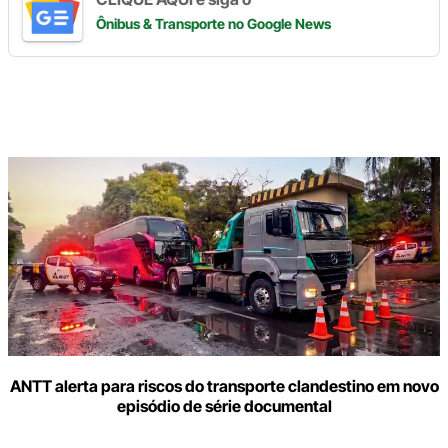
Ônibus & Transporte
no Google News
Digite
aqui
o
seu
e-
mail
ANTT alerta para riscos do transporte clandestino em novo
episódio de série documental