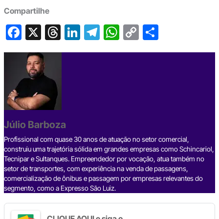
Compartilhe
F
X
T
Li
T
W
C
S
a
hr
n
el
h
o
h
c
e
ke
e
at
p
ar
e
a
dI
gr
s
y
e
b
d
n
a
A
Li
o
s
m
p
n
o
p
k
Júlio Barboza
k
Profissional com quase 30 anos de atuação no setor comercial,
construiu uma trajetória sólida em grandes empresas como Schincariol,
Tecnipar e Sultanques. Empreendedor por vocação, atua também no
setor de transportes, com experiência na venda de passagens,
comercialização de ônibus e passagem por empresas relevantes do
segmento, como a Expresso São Luiz.
CLIQUE AQUI e siga o