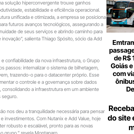
a solução hiperconvergente trouxe ganhos
utividade, estabilidade e eficiência operacional.
tura unificada e otimizada, a empresa se posiciona
para futuros avanços tecnológicos, assegurando a
inuidade de seus serviços e abrindo caminho para
e inovação”, salienta Thiago Spósito, sócio da Add
Emtram
passagen
de R$ 
 e confiabilidade da nova infraestrutura, o Grupo
Goiás e 
os passos: internalizar o sistema de bilhetagem,
com vi
em, trazendo-o para o datacenter próprio. Esse
ônibu
mentar o controle e a governança sobre dados
De
os, consolidando a infraestrutura em um ambiente
s seguro.
Receba
ão nos deu a tranquilidade necessária para pensar
do site
 e investimentos. Com Nutanix e Add Value, hoje
r robusto e escalável, pronto para as novas
m
 grupo,” revela Montanaro.