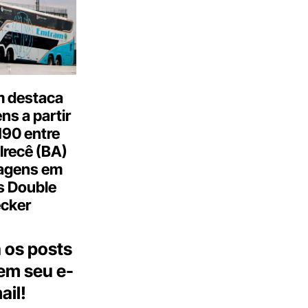
 destaca
s a partir
190 entre
Irecê (BA)
agens em
s Double
cker
 os posts
 em seu e-
ail!