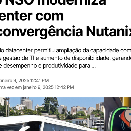
enter com
convergência Nutani
do datacenter permitiu ampliação da capacidade com
na gestão de TI e aumento de disponibilidade, geran
de desempenho e produtividade para ...
janeiro 9, 2025 12:41 PM
tima vez em
janeiro 9, 2025 12:42 PM
Digite
aqui
o
seu
e-
mail