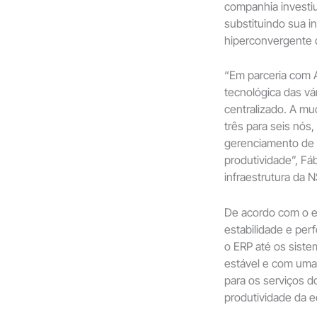
companhia investi
substituindo sua i
hiperconvergente 
“Em parceria com A
tecnológica das v
centralizado. A m
três para seis nós
gerenciamento de 
produtividade”, Fá
infraestrutura da 
De acordo com o e
estabilidade e per
o ERP até os siste
estável e com uma
para os serviços 
produtividade da e