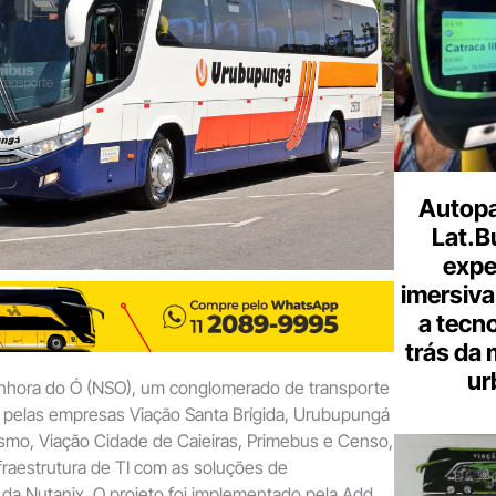
Autopa
Lat.B
expe
imersiva
a tecno
trás da 
ur
hora do Ó (NSO), um conglomerado de transporte
o pelas empresas Viação Santa Brígida, Urubupungá
smo, Viação Cidade de Caieiras, Primebus e Censo,
raestrutura de TI com as soluções de
da Nutanix. O projeto foi implementado pela Add