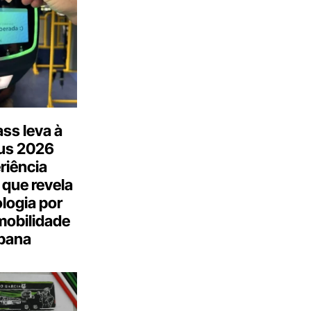
ss leva à
us 2026
riência
 que revela
logia por
mobilidade
bana