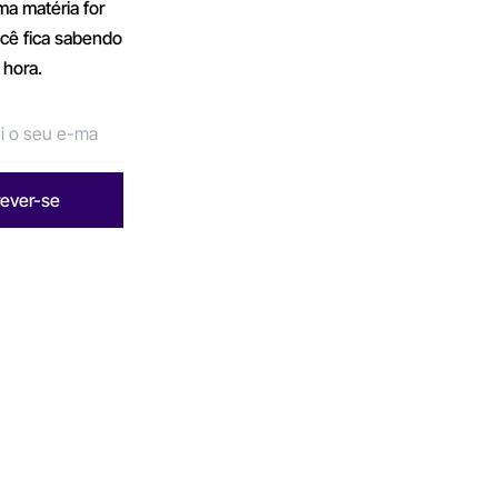
a matéria for
ocê fica sabendo
 hora.
rever-se