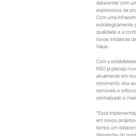
datacenter com um
expressivos de prod
Com uma infraestru
estrategicamente 
qualidade e a cont
novas iniciativas d
Value.
Com a estabilidade
NSO já planeja nov
atualmente em nuv
movimento visa au
sensíveis e crític
centralizado e mai
“Essa implementaç
em novos projetos
temos um datacente
demandas do nosso