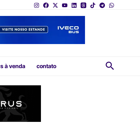
Pesquis
s à venda
contato