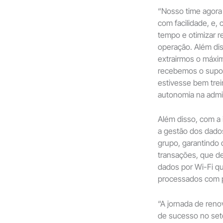
“Nosso time agora
com facilidade, e
tempo e otimizar r
operação. Além dis
extrairmos o máxim
recebemos o supor
estivesse bem tr
autonomia na admi
Além disso, com a 
a gestão dos dados
grupo, garantindo 
transações, que d
dados por Wi-Fi q
processados com p
“A jornada de ren
de sucesso no set