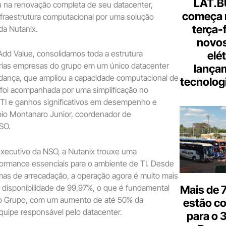
LAT.B
u na renovação completa de seu datacenter,
começa 
nfraestrutura computacional por uma solução
terça-
da Nutanix.
novos
dd Value, consolidamos toda a estrutura
elé
árias empresas do grupo em um único datacenter
lança
udança, que ampliou a capacidade computacional de
tecnologi
, foi acompanhada por uma simplificação no
TI e ganhos significativos em desempenho e
bio Montanaro Junior, coordenador de
NSO.
xecutivo da NSO, a Nutanix trouxe uma
formance essenciais para o ambiente de TI. Desde
mas de arrecadação, a operação agora é muito mais
 disponibilidade de 99,97%, o que é fundamental
Mais de 7
do Grupo, com um aumento de até 50% da
estão c
quipe responsável pelo datacenter.
para o 