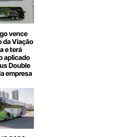
go vence
 da Viação
a e terá
 aplicado
us Double
da empresa