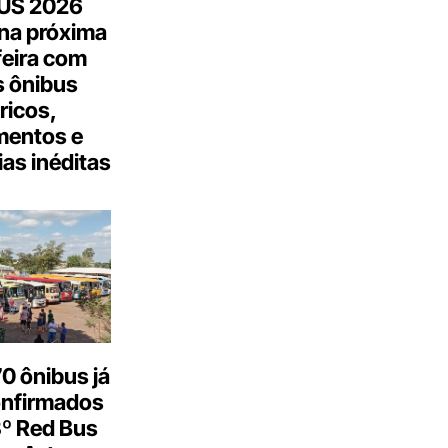
US 2026
na próxima
feira com
 ônibus
tricos,
mentos e
as inéditas
0 ônibus já
onfirmados
3º Red Bus