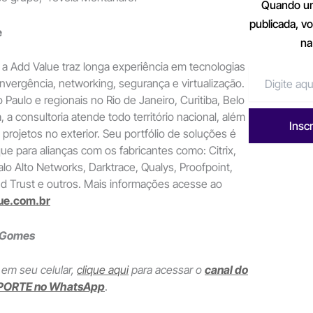
Quando um
publicada, v
e
na
a Add Value traz longa experiência em tecnologias
vergência, networking, segurança e virtualização.
Paulo e regionais no Rio de Janeiro, Curitiba, Belo
a, a consultoria atende todo território nacional, além
Insc
 projetos no exterior. Seu portfólio de soluções é
e para alianças com os fabricantes como: Citrix,
alo Alto Networks, Darktrace, Qualys, Proofpoint,
 Trust e outros. Mais informações acesse ao
ue.com.br
 Gomes
 em seu celular,
clique aqui
para acessar o
canal do
PORTE no WhatsApp
.