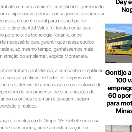
Day e
 trabalha em um ambiente consolidado, gerenciado
Nog
, com a hiperconvergência, conseguimos economizar
ecursos, o que é crucial para nosso tipo de
so, o time da Add Value foi fundamental para
o potencial da tecnologia Nutanix, onde
te necessário para garantir que nossa equipe
einada e, ao mesmo tempo, ganhássemos mais
nistração do ambiente”, explica Montanaro.
infraestrutura centralizada, a companhia simplificou
Gontijo a
 e serviços críticos de todas as empresas do
100 v
que os sistemas de arrecadação e os relatórios de
emprego
ependem de um processo de sincronização de
60 opor
uando os ônibus retornam à garagem, sejam
para mot
recisão e rapidez.
Minas
ovação tecnológica do Grupo NSO reflete um caso
or de transportes, onde a modernização do