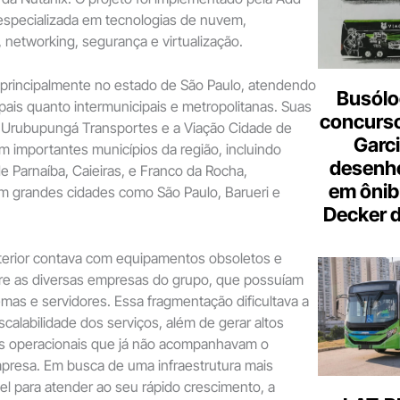
 especializada em tecnologias de nuvem,
 networking, segurança e virtualização.
principalmente no estado de São Paulo, atendendo
Busólo
ipais quanto intermunicipais e metropolitanas. Suas
concurso
Urubupungá Transportes e a Viação Cidade de
Garci
m importantes municípios da região, incluindo
desenho
e Parnaíba, Caieiras, e Franco da Rocha,
em ônib
 grandes cidades como São Paulo, Barueri e
Decker 
nterior contava com equipamentos obsoletos e
tre as diversas empresas do grupo, que possuíam
emas e servidores. Essa fragmentação dificultava a
scalabilidade dos serviços, além de gerar altos
s operacionais que já não acompanhavam o
presa. Em busca de uma infraestrutura mais
l para atender ao seu rápido crescimento, a