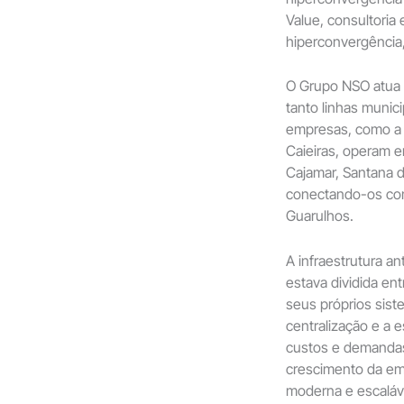
Value, consultoria
hiperconvergência,
O Grupo NSO atua 
tanto linhas munic
empresas, como a 
Caieiras, operam e
Cajamar, Santana d
conectando-os com
Guarulhos.
A infraestrutura a
estava dividida en
seus próprios sist
centralização e a e
custos e demanda
crescimento da em
moderna e escaláve