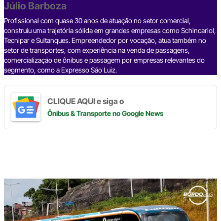
o
p
k
Júlio Barboza
k
Profissional com quase 30 anos de atuação no setor comercial,
construiu uma trajetória sólida em grandes empresas como Schincariol,
Tecnipar e Sultanques. Empreendedor por vocação, atua também no
setor de transportes, com experiência na venda de passagens,
comercialização de ônibus e passagem por empresas relevantes do
segmento, como a Expresso São Luiz.
CLIQUE AQUI e siga o
Ônibus & Transporte
no Google News
Digite
aqui
o
seu