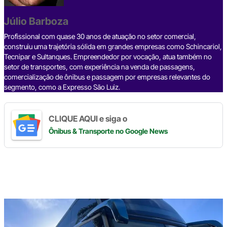
o
s
m
p
n
o
p
k
Júlio Barboza
k
Profissional com quase 30 anos de atuação no setor comercial,
construiu uma trajetória sólida em grandes empresas como Schincariol,
Tecnipar e Sultanques. Empreendedor por vocação, atua também no
setor de transportes, com experiência na venda de passagens,
comercialização de ônibus e passagem por empresas relevantes do
segmento, como a Expresso São Luiz.
CLIQUE AQUI e siga o
Ônibus & Transporte
no Google News
Digite
aqui
o