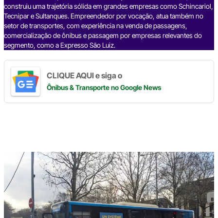
construiu uma trajetória sólida em grandes empresas como Schincariol,
Tecnipar e Sultanques. Empreendedor por vocação, atua também no
setor de transportes, com experiência na venda de passagens,
comercialização de ônibus e passagem por empresas relevantes do
segmento, como a Expresso São Luiz.
CLIQUE AQUI e siga o
Ônibus & Transporte
no Google News
Digite
aqui
o
seu
e-
mail