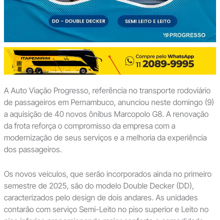
A Auto Viação Progresso, referência no transporte rodoviário
de passageiros em Pernambuco, anunciou neste domingo (9)
a aquisição de 40 novos ônibus Marcopolo G8. A renovação
da frota reforça o compromisso da empresa com a
modernização de seus serviços e a melhoria da experiência
dos passageiros.
Os novos veículos, que serão incorporados ainda no primeiro
semestre de 2025, são do modelo Double Decker (DD),
caracterizados pelo design de dois andares. As unidades
contarão com serviço Semi-Leito no piso superior e Leito no