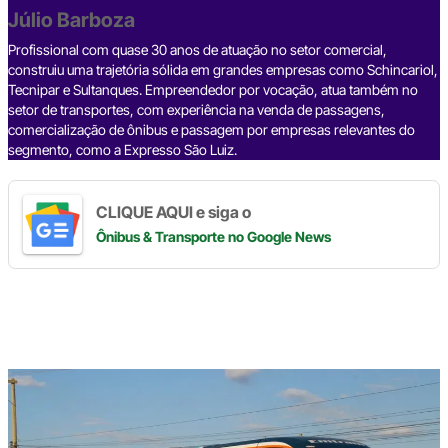
o
p
k
Júlio Barboza
k
Profissional com quase 30 anos de atuação no setor comercial,
construiu uma trajetória sólida em grandes empresas como Schincariol,
Tecnipar e Sultanques. Empreendedor por vocação, atua também no
setor de transportes, com experiência na venda de passagens,
comercialização de ônibus e passagem por empresas relevantes do
segmento, como a Expresso São Luiz.
CLIQUE AQUI e siga o
Ônibus & Transporte
no Google News
Digite
aqui
o
seu