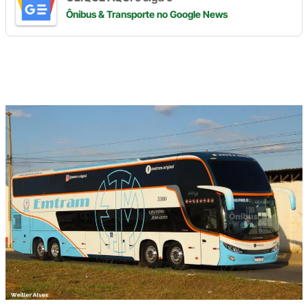
Ônibus & Transporte
no Google News
Digite
aqui
o
seu
e-
mail