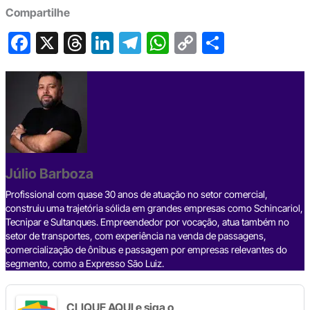
Compartilhe
F
X
T
Li
T
W
C
S
a
hr
n
el
h
o
h
c
e
ke
e
at
p
ar
e
a
dI
gr
s
y
e
b
d
n
a
A
Li
o
s
m
p
n
o
p
k
Júlio Barboza
k
Profissional com quase 30 anos de atuação no setor comercial,
construiu uma trajetória sólida em grandes empresas como Schincariol,
Tecnipar e Sultanques. Empreendedor por vocação, atua também no
setor de transportes, com experiência na venda de passagens,
comercialização de ônibus e passagem por empresas relevantes do
segmento, como a Expresso São Luiz.
CLIQUE AQUI e siga o