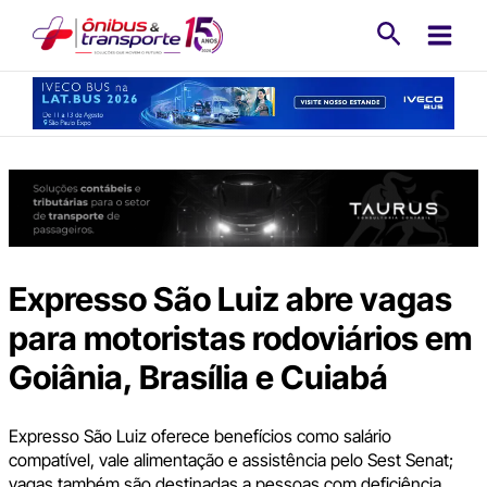
Ir
Pesquisa
para
o
conteúdo
Expresso São Luiz abre vagas
para motoristas rodoviários em
Goiânia, Brasília e Cuiabá
Expresso São Luiz oferece benefícios como salário
compatível, vale alimentação e assistência pelo Sest Senat;
vagas também são destinadas a pessoas com deficiência