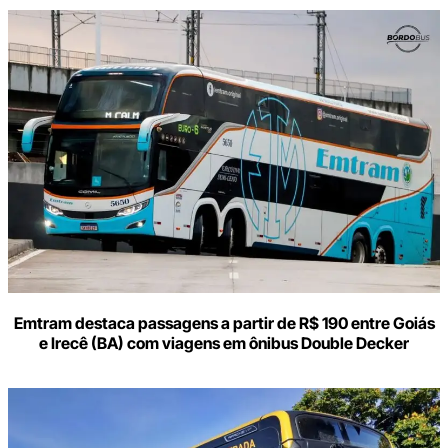
Digite
aqui
o
seu
e-
mail
Emtram destaca passagens a partir de R$ 190 entre Goiás
e Irecê (BA) com viagens em ônibus Double Decker