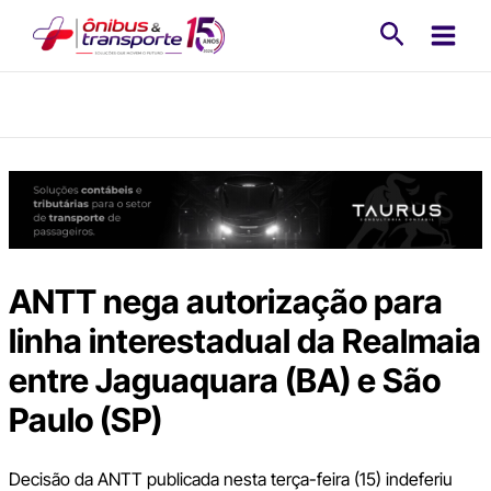
Ir
Pesquisa
para
o
conteúdo
ANTT nega autorização para
linha interestadual da Realmaia
entre Jaguaquara (BA) e São
Paulo (SP)
Decisão da ANTT publicada nesta terça-feira (15) indeferiu