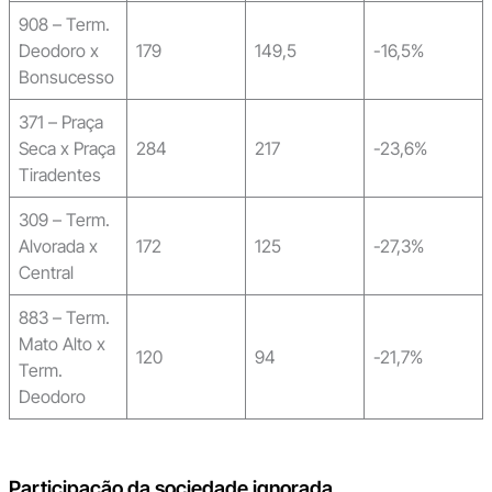
908 – Term.
Deodoro x
179
149,5
-16,5%
Bonsucesso
371 – Praça
Seca x Praça
284
217
-23,6%
Tiradentes
309 – Term.
Alvorada x
172
125
-27,3%
Central
883 – Term.
Mato Alto x
120
94
-21,7%
Term.
Deodoro
Participação da sociedade ignorada