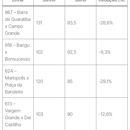
867 – Barra
de Guaratiba
131
93,5
-28,6%
x Campo
Grande
918 – Bangu
x
102
92,5
-9,3%
Bonsucesso
624 –
Mariopolis x
120
85
-29,1%
Praça da
Bandeira
613 –
Vargem
103
90
-12,6%
Grande x Del
Castilho