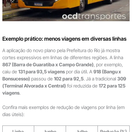
Exemplo prático: menos viagens em diversas linhas
A aplicação do novo plano pela Prefeitura do Rio já mostra
cortes expressivos em linhas de diferentes regiões. A linha
867 (Barra de Guaratiba x Campo Grande)
, por exemplo,
caiu de
131 para 93,5 viagens
por dia útil. A
918 (Bangu x
Bonsucesso)
passou de
102 para 92,5
. Já a tradicional
309
(Terminal Alvorada x Central)
foi reduzida de
172 para 125
viagens
.
Confira mais exemplos de redução de viagens por linha (em
dias úteis):
Linha
Junho
Julho
Redução (%)