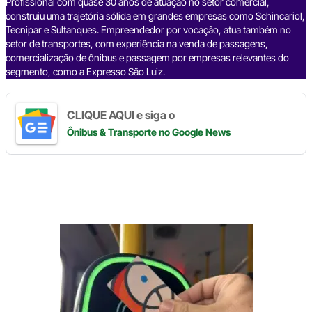
k
Profissional com quase 30 anos de atuação no setor comercial,
construiu uma trajetória sólida em grandes empresas como Schincariol,
Tecnipar e Sultanques. Empreendedor por vocação, atua também no
setor de transportes, com experiência na venda de passagens,
comercialização de ônibus e passagem por empresas relevantes do
segmento, como a Expresso São Luiz.
CLIQUE AQUI e siga o
Ônibus & Transporte
no Google News
Digite
aqui
o
seu
e-
mail