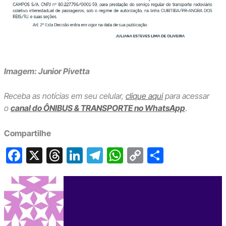
Imagem: Junior Pivetta
Receba as notícias em seu celular,
clique aqui
para acessar
o
canal do ÔNIBUS & TRANSPORTE no WhatsApp
.
Compartilhe
F
X
T
Li
T
W
C
S
a
hr
n
el
h
o
h
c
e
ke
e
at
p
ar
e
a
dI
gr
s
y
e
b
d
n
a
A
Li