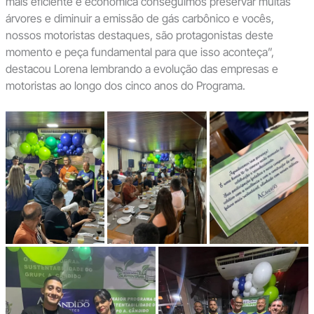
mais eficiente e econômica conseguimos preservar muitas
árvores e diminuir a emissão de gás carbônico e vocês,
nossos motoristas destaques, são protagonistas deste
momento e peça fundamental para que isso aconteça”,
destacou Lorena lembrando a evolução das empresas e
motoristas ao longo dos cinco anos do Programa.