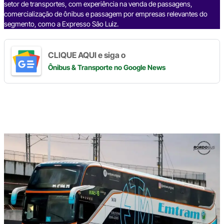
setor de transportes, com experiência na venda de passagens,
comercialização de ônibus e passagem por empresas relevantes do
segmento, como a Expresso São Luiz.
CLIQUE AQUI e siga o
Ônibus & Transporte
no Google News
Digite
aqui
o
seu
e-
mail