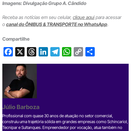
Imagens: Divulgação Grupo A. Cândido
Receba as notícias em seu celular,
clique aqui
para acessar
o
canal do ÔNIBUS & TRANSPORTE no WhatsApp
.
Compartilhe
F
X
T
Li
T
W
C
S
a
hr
n
el
h
o
h
c
e
ke
e
at
p
ar
e
a
dI
gr
s
y
e
b
d
n
a
A
Li
o
s
m
p
n
o
p
k
Júlio Barboza
k
Profissional com quase 30 anos de atuação no setor comercial,
construiu uma trajetória sólida em grandes empresas como Schincariol,
Tecnipar e Sultanques. Empreendedor por vocação, atua também no