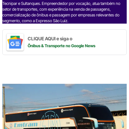
Tecnipar e Sultanques. Empreendedor por vocação, atua também no
setor de transportes, com experiência na venda de passagens,
comercialização de ônibus e passagem por empresas relevantes do
segmento, como a Expresso São Luiz.
CLIQUE AQUI e siga o
Ônibus & Transporte
no Google News
Digite
aqui
o
seu
e-
mail