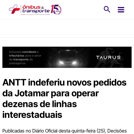
Ir
Pesquisa
para
o
conteúdo
ANTT indeferiu novos pedidos
da Jotamar para operar
dezenas de linhas
interestaduais
Publicadas no Diário Oficial desta quinta-feira (25), Decisões