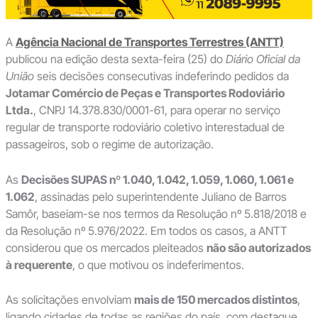
A
Agência Nacional de Transportes Terrestres (ANTT)
publicou na edição desta sexta-feira (25) do
Diário Oficial da
União
seis decisões consecutivas indeferindo pedidos da
Jotamar Comércio de Peças e Transportes Rodoviário
Ltda.
, CNPJ 14.378.830/0001-61, para operar no serviço
regular de transporte rodoviário coletivo interestadual de
passageiros, sob o regime de autorização.
As
Decisões SUPAS nº 1.040, 1.042, 1.059, 1.060, 1.061 e
1.062
, assinadas pelo superintendente Juliano de Barros
Samôr, baseiam-se nos termos da Resolução nº 5.818/2018 e
da Resolução nº 5.976/2022. Em todos os casos, a ANTT
considerou que os mercados pleiteados
não são autorizados
à requerente
, o que motivou os indeferimentos.
As solicitações envolviam
mais de 150 mercados distintos
,
ligando cidades de todas as regiões do país, com destaque