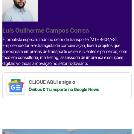
e
a
dI
gr
s
y
e
b
d
n
a
A
Li
o
s
m
p
n
o
p
k
Luís Guilherme Campos Correa
k
É jornalista especializado no setor de transporte (MTE 4604/ES).
Empreendedor e estrategista de comunicação, lidera projetos que
aproximam empresas de transporte de seus clientes e parceiros, com
foco em consultoria, marketing, assessoria de imprensa e soluções
digitais voltadas à inovação no setor rodoviário.
CLIQUE AQUI e siga o
Ônibus & Transporte
no Google News
Digite