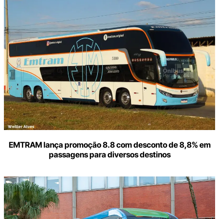
aqui
o
seu
e-
mail
EMTRAM lança promoção 8.8 com desconto de 8,8% em
passagens para diversos destinos