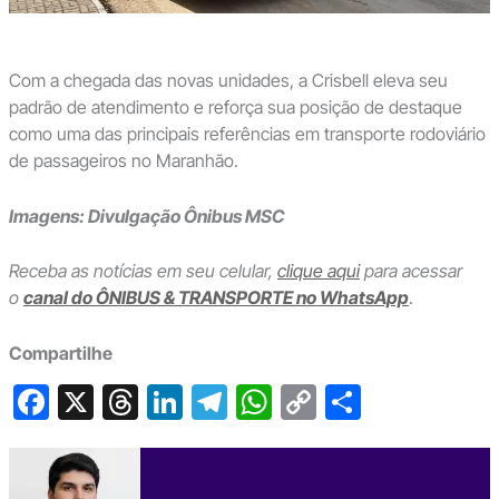
Com a chegada das novas unidades, a Crisbell eleva seu
padrão de atendimento e reforça sua posição de destaque
como uma das principais referências em transporte rodoviário
de passageiros no Maranhão.
Imagens: Divulgação Ônibus MSC
Receba as notícias em seu celular,
clique aqui
para acessar
o
canal do ÔNIBUS & TRANSPORTE no WhatsApp
.
Compartilhe
F
X
T
Li
T
W
C
S
a
hr
n
el
h
o
h
c
e
ke
e
at
p
ar