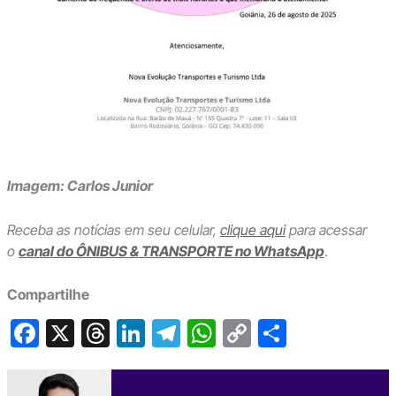
Imagem: Carlos Junior
Receba as notícias em seu celular,
clique aqui
para acessar
o
canal do ÔNIBUS & TRANSPORTE no WhatsApp
.
Compartilhe
F
X
T
Li
T
W
C
S
a
hr
n
el
h
o
h
c
e
ke
e
at
p
ar