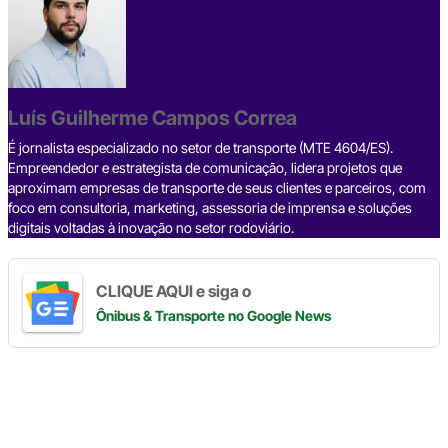
e
a
dI
gr
s
y
e
b
d
n
a
A
Li
o
s
m
p
n
o
p
k
Luís Guilherme Campos Correa
k
É jornalista especializado no setor de transporte (MTE 4604/ES).
Empreendedor e estrategista de comunicação, lidera projetos que
aproximam empresas de transporte de seus clientes e parceiros, com
foco em consultoria, marketing, assessoria de imprensa e soluções
digitais voltadas à inovação no setor rodoviário.
CLIQUE AQUI e siga o
Ônibus & Transporte
no Google News