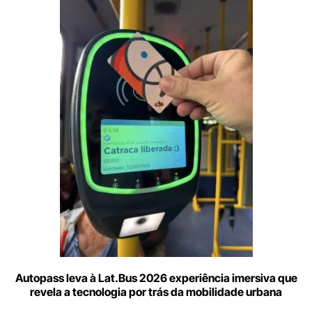
Digite
aqui
o
seu
e-
mail
Autopass leva à Lat.Bus 2026 experiência imersiva que
revela a tecnologia por trás da mobilidade urbana