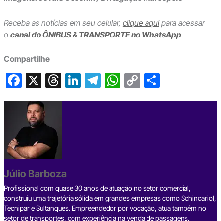
Receba as notícias em seu celular,
clique aqui
para acessar
o
canal do ÔNIBUS & TRANSPORTE no WhatsApp
.
Compartilhe
F
X
T
Li
T
W
C
S
a
hr
n
el
h
o
h
c
e
ke
e
at
p
ar
e
a
dI
gr
s
y
e
b
d
n
a
A
Li
o
s
m
p
n
o
p
k
Júlio Barboza
k
Profissional com quase 30 anos de atuação no setor comercial,
construiu uma trajetória sólida em grandes empresas como Schincariol,
Tecnipar e Sultanques. Empreendedor por vocação, atua também no
setor de transportes, com experiência na venda de passagens,