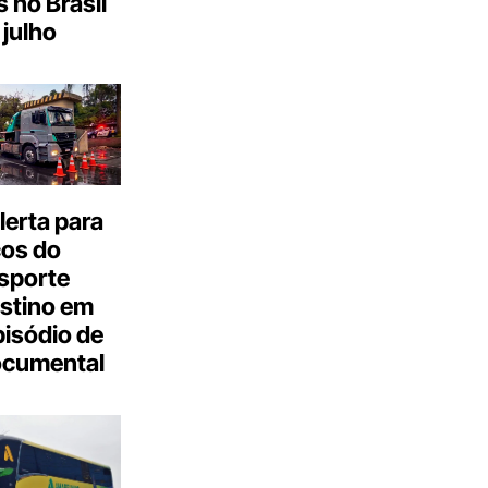
s no Brasil
julho
erta para
cos do
sporte
stino em
isódio de
ocumental