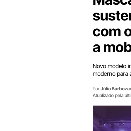
suste
com o
a mob
Novo modelo in
moderno para a
Por
Júlio Barboza
Atualizado pela úl