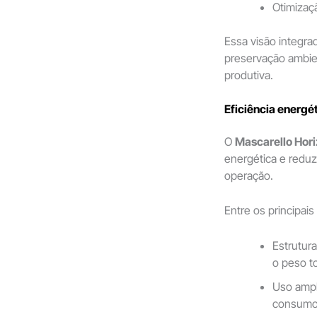
Otimizaç
Essa visão integrad
preservação ambien
produtiva.
Eficiência energé
O
Mascarello Hor
energética e redu
operação.
Entre os principais
Estrutur
o peso to
Uso ampl
consumo