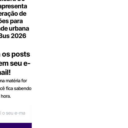
apresenta
eração de
ões para
ade urbana
.Bus 2026
 os posts
 em seu e-
ail!
a matéria for
ocê fica sabendo
 hora.