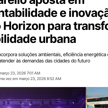
ntabilidade e inovaç
 Horizon para trans
ilidade urbana
corpora soluções ambientais, eficiência energética 
tender às demandas das cidades do futuro
março 23, 2026 7:01 AM
tima vez em
março 23, 2026 8:52 AM
Digite
aqui
o
seu