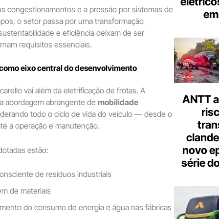
elétrico
 congestionamentos e a pressão por sistemas de
em 
mpos, o setor passa por uma transformação
 sustentabilidade e eficiência deixam de ser
ornam requisitos essenciais.
 como eixo central do desenvolvimento
rello vai além da eletrificação de frotas. A
ANTT al
a abordagem abrangente de
mobilidade
ris
iderando todo o ciclo de vida do veículo — desde o
tran
té a operação e manutenção.
clande
novo ep
adotadas estão:
série d
onsciente de resíduos industriais
em de materiais
mento do consumo de energia e água nas fábricas