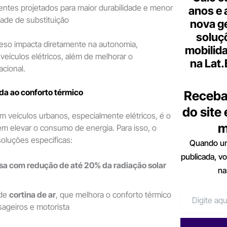
tes projetados para maior durabilidade e menor
anos e 
ade de substituição
nova g
soluç
eso impacta diretamente na autonomia,
mobilid
eículos elétricos, além de melhorar o
na Lat
cional.
da ao conforto térmico
Receba
do site
 veículos urbanos, especialmente elétricos, é o
m
em elevar o consumo de energia. Para isso, o
oluções específicas:
Quando um
publicada, v
sa com redução de até 20% da radiação solar
na
 de
cortina de ar
, que melhora o conforto térmico
sageiros e motorista