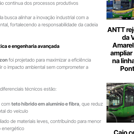
ão contínua dos processos produtivos
a busca alinhar a inovação industrial com a
tal, fortalecendo a responsabilidade da cadeia
ANTT rej
da 
Amarel
tica e engenharia avançada
ampliar
izon
foi projetado para maximizar a eficiência
na linh
zir o impacto ambiental sem comprometer a
Pont
 diferenciais técnicos estão:
a com
teto híbrido em alumínio e fibra
, que reduz
tal do veículo
iado de materiais leves, contribuindo para menor
 energético
Caio c