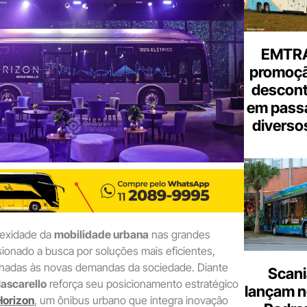
e-
mail
EMTRA
promoçã
descont
em pass
diverso
lexidade da
mobilidade urbana
nas grandes
ionado a busca por soluções mais eficientes,
inhadas às novas demandas da sociedade. Diante
Scani
ascarello
reforça seu posicionamento estratégico
lançam n
Horizon
, um ônibus urbano que integra inovação