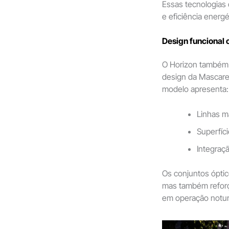
Essas tecnologias 
e eficiência energé
Design funcional
O Horizon também
design da Mascarel
modelo apresenta:
Linhas m
Superfíc
Integraç
Os conjuntos ópti
mas também reforça
em operação notur