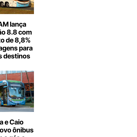
M lança
o 8.8 com
o de 8,8%
agens para
s destinos
a e Caio
ovo ônibus