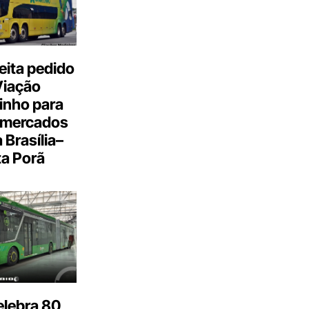
eita pedido
Viação
inho para
 mercados
a Brasília–
a Porã
elebra 80