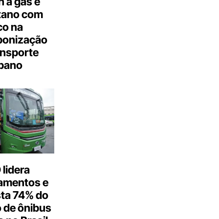
 a gás e
tano com
co na
bonização
ansporte
bano
lidera
amentos e
ta 74% do
 de ônibus