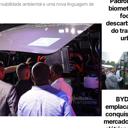
Padron
onsabilidade ambiental e uma nova linguagem de
biome
fo
descar
do tr
ur
BYD 
emplac
conquis
mercado