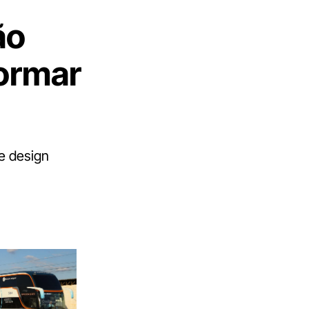
ão
formar
e design