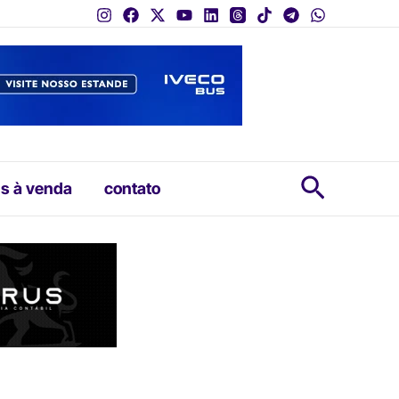
Pesquis
s à venda
contato