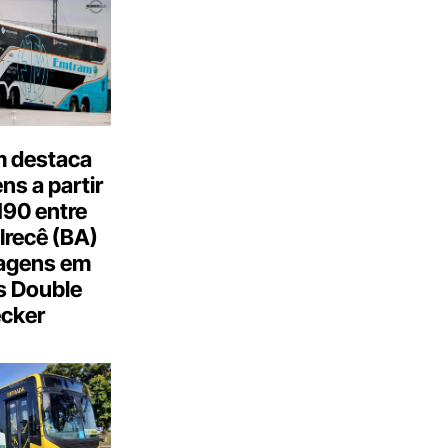
 destaca
s a partir
190 entre
Irecê (BA)
agens em
s Double
cker