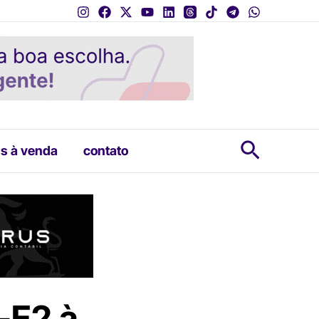
Pesquis
s à venda
contato
-E2 à