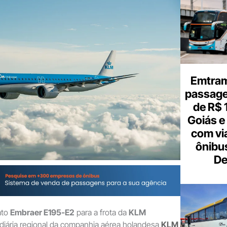
Digite
aqui
o
seu
e-
mail
Emtram
passagen
de R$ 
Goiás e 
com vi
ônibu
De
ato
Embraer E195-E2
para a frota da
KLM
idiária regional da companhia aérea holandesa
KLM