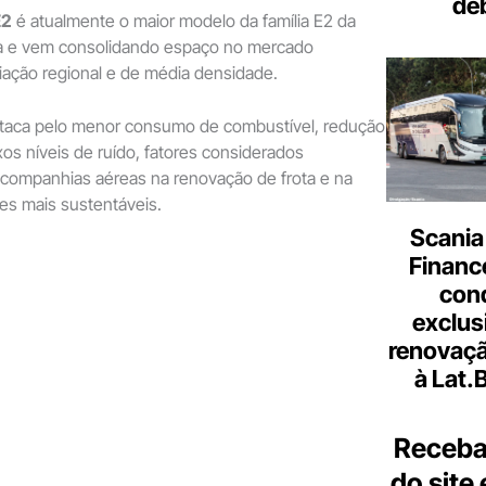
de
E2
é atualmente o maior modelo da família E2 da
ira e vem consolidando espaço no mercado
viação regional e de média densidade.
taca pelo menor consumo de combustível, redução
os níveis de ruído, fatores considerados
 companhias aéreas na renovação de frota e na
es mais sustentáveis.
Scania
Finance
con
exclus
renovaçã
à Lat.
Receba
do site