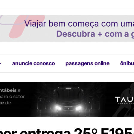
anuncie conosco
passagens online
ônibu
er entrega 25º E195