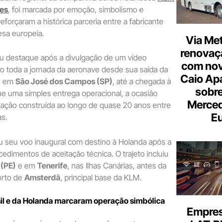
nes
, foi marcada por emoção, simbolismo e
orçaram a histórica parceria entre a fabricante
esa europeia.
Via Met
renovaçã
 destaque após a divulgação de um vídeo
com nov
do toda a jornada da aeronave desde sua saída da
Caio Ap
r, em
São José dos Campos (SP)
, até a chegada à
sobre
e uma simples entrega operacional, a ocasião
Merce
elação construída ao longo de quase 20 anos entre
Eu
s.
u seu voo inaugural com destino à Holanda após a
edimentos de aceitação técnica. O trajeto incluiu
 (PE)
e em
Tenerife
, nas Ilhas Canárias, antes da
orto de
Amsterdã
, principal base da KLM.
sil e da Holanda marcaram operação simbólica
Empresa