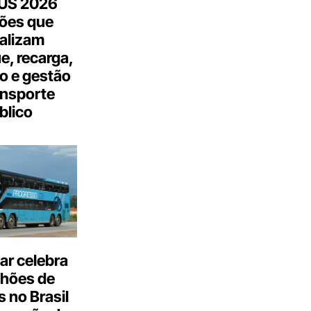
US 2026
ões que
talizam
, recarga,
o e gestão
ansporte
blico
ar celebra
lhões de
 no Brasil