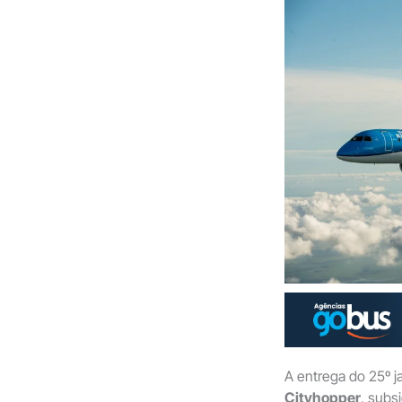
A entrega do 25º j
Cityhopper
, subs