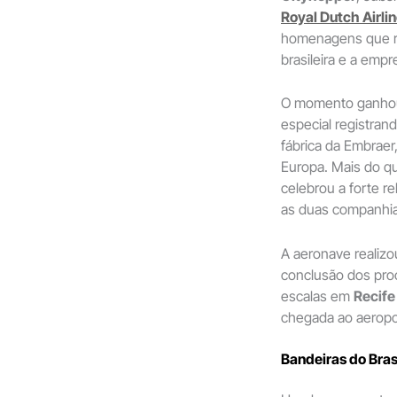
Royal Dutch Airli
homenagens que ref
brasileira e a empr
O momento ganhou
especial registran
fábrica da Embrae
Europa. Mais do qu
celebrou a forte r
as duas companhia
A aeronave realizo
conclusão dos proc
escalas em
Recife
chegada ao aerop
Bandeiras do Bra