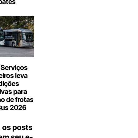
bates
 Serviços
iros leva
dições
ivas para
o de frotas
Bus 2026
 os posts
 em seu e-