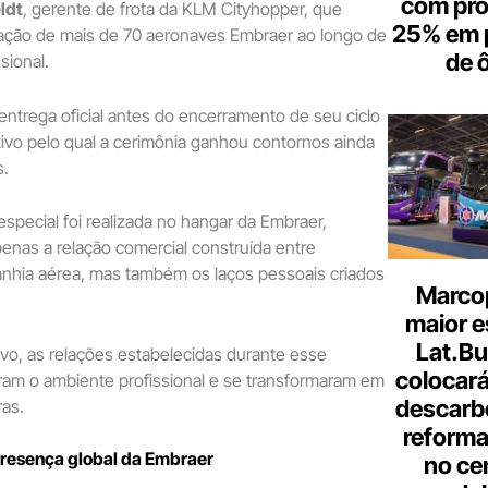
com pr
ldt
, gerente de frota da KLM Cityhopper, que
25% em 
tação de mais de 70 aeronaves Embraer ao longo de
de 
ssional.
 entrega oficial antes do encerramento de seu ciclo
ivo pelo qual a cerimônia ganhou contornos ainda
s.
ecial foi realizada no hangar da Embraer,
nas a relação comercial construída entre
anhia aérea, mas também os laços pessoais criados
Marcop
.
maior e
Lat.Bu
vo, as relações estabelecidas durante esse
colocará
ram o ambiente profissional e se transformaram em
descarb
as.
reforma 
presença global da Embraer
no ce