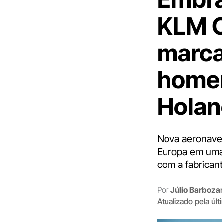
KLM C
marca
homen
Holan
Nova aeronave 
Europa em uma 
com a fabricant
Por
Júlio Barboza
Atualizado pela úl