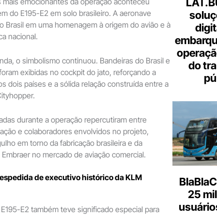
LAT.B
mais emocionantes da operação aconteceu
m do E195-E2 em solo brasileiro. A aeronave
soluç
 do Brasil em uma homenagem à origem do avião e à
digi
ca nacional.
embarque
operaçã
da, o simbolismo continuou. Bandeiras do Brasil e
do tr
foram exibidas no cockpit do jato, reforçando a
pú
s dois países e a sólida relação construída entre a
ityhopper.
adas durante a operação repercutiram entre
viação e colaboradores envolvidos no projeto,
ulho em torno da fabricação brasileira e da
a Embraer no mercado de aviação comercial.
espedida de executivo histórico da KLM
BlaBlaC
25 mi
usuários
 E195-E2 também teve significado especial para