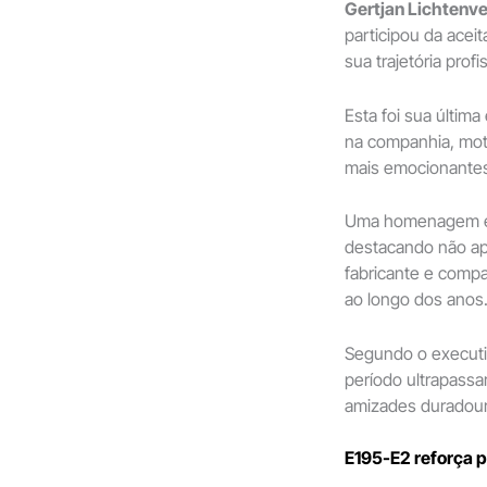
Gertjan Lichtenve
participou da acei
sua trajetória profi
Esta foi sua última
na companhia, mot
mais emocionante
Uma homenagem esp
destacando não ape
fabricante e comp
ao longo dos anos
Segundo o executi
período ultrapassa
amizades duradour
E195-E2 reforça 