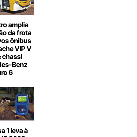
ro amplia
o da frota
os ônibus
ache VIP V
 chassi
des-Benz
ro 6
 1 leva à