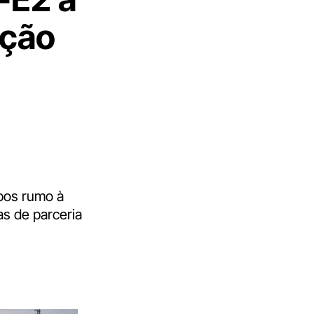
ação
pos rumo à
s de parceria