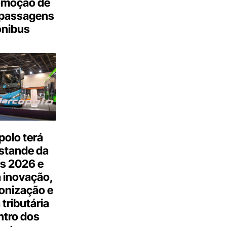
omoção de
passagens
ônibus
olo terá
stande da
s 2026 e
 inovação,
onização e
tributária
ntro dos