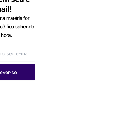
ail!
a matéria for
ocê fica sabendo
 hora.
rever-se